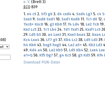
e. V.
(Brett 3)
ECO
B39
1.
e4
c5
2.
Sf3
g6
3.
d4
cxd4
4.
Sxd4
Lg7
5.
c4
S
Sxe3
9.
Sxd8
Sxd1
10.
Sxd1
Kxd8
11.
Tc1
d6
12.
Txc8+
Kxc8
16.
g3
Kb8
17.
f4
Ld4
18.
Le2
Tc8
19
Ke2
Lc5
23.
Tc1
Lb4
24.
Td1
Txd1
25.
Kxd1
Lc5
2
29.
Ld5
b5
30.
a4
Lxe3
31.
Kxe3
bxa4
32.
bxa4
L
:08
)
Kc4
Lxa4
36.
Lf7
g5
37.
Kb4
Lc2
38.
Ld5
Ld3
39.
h4
Kb6
43.
hxg5
hxg5
44.
La2
a5+
45.
Kb3
Ld3
4
49.
Kd4
a4
50.
La2
Kb5
51.
Ld5
Kb4
52.
Lxe4
Lx
a1=Q
56.
Kf5
Dg7
57.
g4
Kc5
58.
g5
Kd5
59.
Kf4
Download PGN-Datei