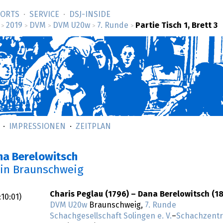
SORTS
SERVICE
DSJ-­INSIDE
2019
DVM
DVM U20w
7. Runde
Partie Tisch 1, Brett 3
>
>
>
>
>
IMPRESSIONEN
ZEITPLAN
na Berelowitsch
in Braunschweig
Charis Peglau (1796) – Dana Berelowitsch (1
:10:01
)
DVM U20w
Braunschweig,
7. Runde
Schachgesellschaft Solingen e. V.
–
Schachzentr