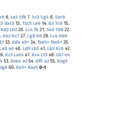
c6
6.
Le3
Sf6
7.
Sc3
Sg4
8.
Sxc6
c5
dxc5
13.
Txc5
Le6
14.
b3
Tc8
15.
.
Kd2
Lh3
20.
Lc4
f6
21.
Se3
Td8
22.
6.
Ke2
Kc7
27.
Lg8
h6
28.
Lc4
Kd6
d7
33.
Kd4
e5+
34.
fxe5+
fxe5+
35.
La8
a6
40.
Ld5
Lb5
41.
Lb3
Kc6
42.
6.
Kc3
Lxe4
47.
Kc4
Lf3
48.
Lb1
e4
e4
53.
Kxe4
a3
54.
Kf5
a2
55.
Kxg5
Dg6
60.
Ke5+
Kxe5
0-1