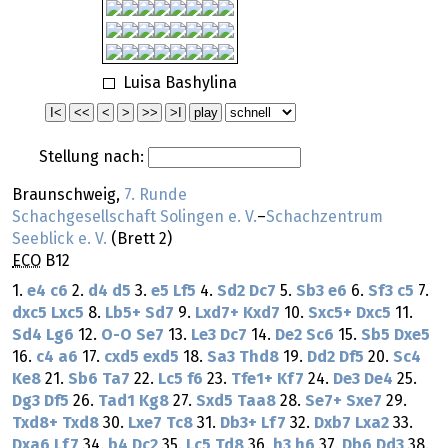
Luisa Bashylina
Stellung nach:
Braunschweig,
7. Runde
Schachgesellschaft Solingen e. V.
–
Schachzentrum
Seeblick e. V.
(Brett 2)
ECO
B12
1.
e4
c6
2.
d4
d5
3.
e5
Lf5
4.
Sd2
Dc7
5.
Sb3
e6
6.
Sf3
c5
7.
dxc5
Lxc5
8.
Lb5+
Sd7
9.
Lxd7+
Kxd7
10.
Sxc5+
Dxc5
11.
Sd4
Lg6
12.
O-O
Se7
13.
Le3
Dc7
14.
De2
Sc6
15.
Sb5
Dxe5
16.
c4
a6
17.
cxd5
exd5
18.
Sa3
Thd8
19.
Dd2
Df5
20.
Sc4
Ke8
21.
Sb6
Ta7
22.
Lc5
f6
23.
Tfe1+
Kf7
24.
De3
De4
25.
Dg3
Df5
26.
Tad1
Kg8
27.
Sxd5
Taa8
28.
Se7+
Sxe7
29.
Txd8+
Txd8
30.
Lxe7
Tc8
31.
Db3+
Lf7
32.
Dxb7
Lxa2
33.
Dxa6
Lf7
34.
b4
Dc2
35.
Lc5
Td8
36.
h3
h6
37.
Db6
Dd3
38.