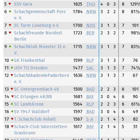
5
ESV Gera
1825
THÜ
4
0
3
8
129
6
Schachgemeinschaft Porz
1784
NRW
3
2
2
8
81½
e. V.
7
SC Turm Lüneburg e.V.
1700
NDS
3
1
3
7
101
8
Schachfreunde Nordost
1723
BER
2
3
2
7
98½
Berlin
9
Schachklub Münster 32 e.
1715
NRW
3
1
3
7
83½
V.
10
SK Frankenthal
1599
RLP
3
1
3
7
76
11
USV TU Dresden
1477
SAC
3
1
3
7
74½
12
SchachAkademiePaderborn
1636
NRW
3
1
3
7
67
e. V.
13
SC Untergrombach 46
1500
BAD
2
2
3
6
101
14
SC Erlangen 48/88
1681
BAY
3
0
4
6
90
15
SC Landskrone
1564
RLP
2
2
3
6
61½
16
SV 1947 Walldorf
1597
BAD
3
0
4
6
49
17
1. Schachclub Anhalt
1567
S-A
2
1
4
5
82
18
Schach-Club Vaterstetten-
1617
BAY
2
1
4
5
51
Grasbrunn