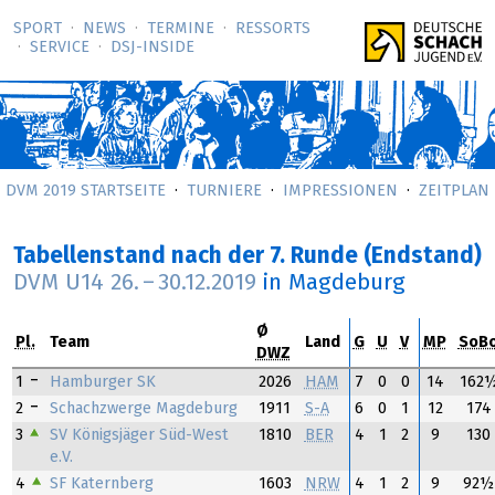
SPORT
NEWS
TERMINE
RESSORTS
SERVICE
DSJ-­INSIDE
DVM 2019 STARTSEITE
TURNIERE
IMPRESSIONEN
ZEITPLAN
Tabellenstand nach der 7. Runde (Endstand)
DVM U14
26.
–
30.12.2019
in Magdeburg
Ø
Pl.
Team
Land
G
U
V
MP
SoB
DWZ
1
Hamburger SK
2026
HAM
7
0
0
14
162
2
Schachzwerge Magdeburg
1911
S-A
6
0
1
12
174
3
SV Königsjäger Süd-West
1810
BER
4
1
2
9
130
e.V.
4
SF Katernberg
1603
NRW
4
1
2
9
92½