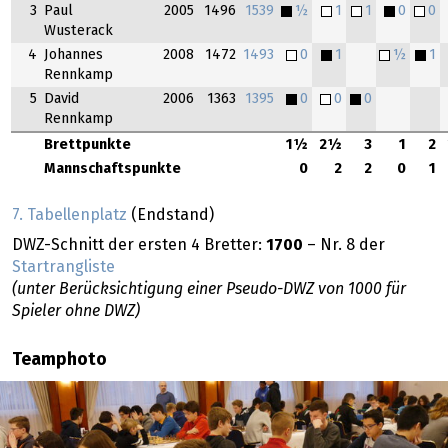
3
Paul
2005
1496
1539
½
1
1
0
0
Wusterack
4
Johannes
2008
1472
1493
0
1
½
1
Rennkamp
5
David
2006
1363
1395
0
0
0
Rennkamp
Brettpunkte
1½
2½
3
1
2
Mannschaftspunkte
0
2
2
0
1
7. Tabellenplatz
(Endstand)
DWZ-Schnitt der ersten 4 Bretter:
1700
– Nr. 8 der
Startrangliste
(unter Berücksichtigung einer Pseudo-DWZ von 1000 für
Spieler ohne DWZ)
Teamphoto