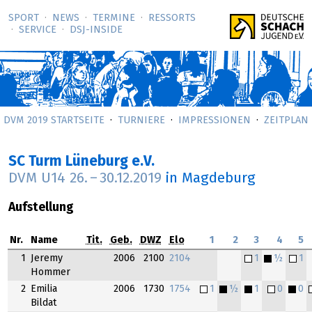
SPORT
NEWS
TERMINE
RESSORTS
SERVICE
DSJ-­INSIDE
DVM 2019 STARTSEITE
TURNIERE
IMPRESSIONEN
ZEITPLAN
SC Turm Lüneburg e.V.
DVM U14
26.
–
30.12.2019
in Magdeburg
Aufstellung
Nr.
Name
Tit.
Geb.
DWZ
Elo
1
2
3
4
5
1
Jeremy
2006
2100
2104
1
½
1
Hommer
2
Emilia
2006
1730
1754
1
½
1
0
0
Bildat