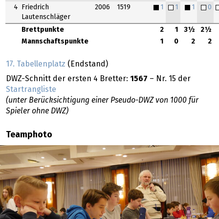
4
Friedrich
2006
1519
1
1
1
0
Lautenschläger
Brettpunkte
2
1
3½
2½
Mannschaftspunkte
1
0
2
2
17. Tabellenplatz
(Endstand)
DWZ-Schnitt der ersten 4 Bretter:
1567
– Nr. 15 der
Startrangliste
(unter Berücksichtigung einer Pseudo-DWZ von 1000 für
Spieler ohne DWZ)
Teamphoto