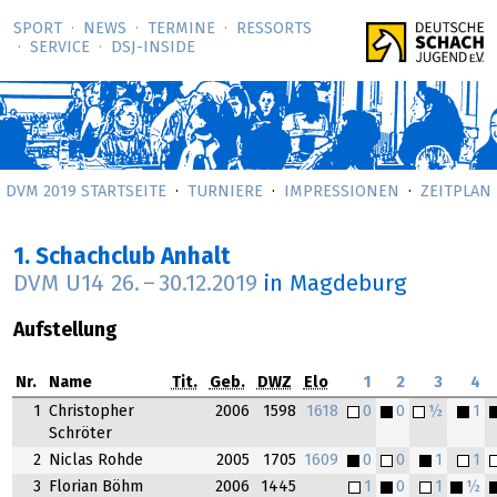
SPORT
NEWS
TERMINE
RESSORTS
SERVICE
DSJ-­INSIDE
DVM 2019 STARTSEITE
TURNIERE
IMPRESSIONEN
ZEITPLAN
1. Schachclub Anhalt
DVM U14
26.
–
30.12.2019
in Magdeburg
Aufstellung
Nr.
Name
Tit.
Geb.
DWZ
Elo
1
2
3
4
1
Christopher
2006
1598
1618
0
0
½
1
Schröter
2
Niclas Rohde
2005
1705
1609
0
0
1
1
3
Florian Böhm
2006
1445
1
0
1
½