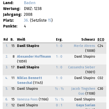
Land:
Baden
Wertung:
DWZ: 1238
Jahrgang:
2008
Platz:
36.
(Setzliste
15
)
Punkte:
4
Rd
B.
Weiß
Erg.
Schwarz
ECO
1.
15
Danil Shapiro
1 : 0
Merle Ahrens
C24
(1008)
2.
8
Alexander Hoffmann
1 : 0
Danil Shapiro
(1059)
3.
17
Danil Shapiro
1 : 0
Cassandra Sieber
(1001)
4.
11
Niklas Bennett
1 : 0
Danil Shapiro
C02
Senechal
(1145)
5.
15
Danil Shapiro
½ : ½
Jacob Tingshen
C30
Guo
(1108)
6.
15
Vanessa Foos
(1166)
½ : ½
Danil Shapiro
7.
12
Danil Shapiro
0 : 1
Gaya Sarian