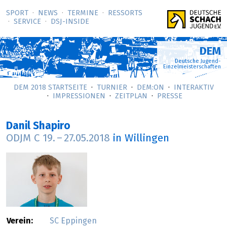
SPORT
NEWS
TERMINE
RESSORTS
SERVICE
DSJ-­INSIDE
DEM
Deutsche Jugend-
Einzelmeisterschaften
DEM 2018 STARTSEITE
TURNIER
DEM:ON
INTERAKTIV
IMPRESSIONEN
ZEITPLAN
PRESSE
Danil Shapiro
ODJM C
19.
–
27.05.2018
in Willingen
Verein:
SC Eppingen