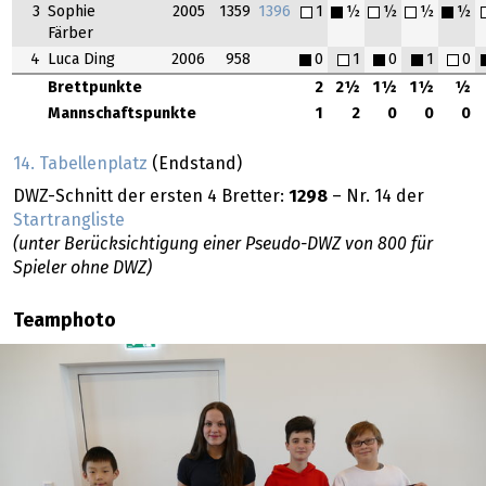
3
Sophie
2005
1359
1396
1
½
½
½
½
Färber
4
Luca Ding
2006
958
0
1
0
1
0
Brettpunkte
2
2½
1½
1½
½
Mannschaftspunkte
1
2
0
0
0
14. Tabellenplatz
(Endstand)
DWZ-Schnitt der ersten 4 Bretter:
1298
– Nr. 14 der
Startrangliste
(unter Berücksichtigung einer Pseudo-DWZ von 800 für
Spieler ohne DWZ)
Teamphoto