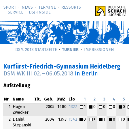
SPORT
NEWS
TERMINE
RESSORTS
SERVICE
DSJ-­INSIDE
DSM 2018 STARTSEITE
TURNIER
IMPRESSIONEN
Kurfürst-Friedrich-Gymnasium Heidelberg
DSM WK III
02.
–
06.05.2018
in Berlin
Aufstellung
Nr.
Name
Tit.
Geb.
DWZ
Elo
1
2
3
4
5
1
Hagen
2005
1480
1327
1
0
0
0
0
Zwecker
2
Daniel
2004
1393
1542
0
+
1
0
0
Stepanski