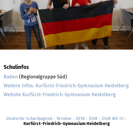
Schulinfos
Baden
(Regionalgruppe Süd)
Weitere Infos: Kurfürst-Friedrich-Gymnasium Heidelberg
Website Kurfürst-Friedrich-Gymnasium Heidelberg
Deutsche Schachjugend
Termine
2018
DSM
DSM WK III
>
>
>
>
>
Kurfürst-Friedrich-Gymnasium Heidelberg