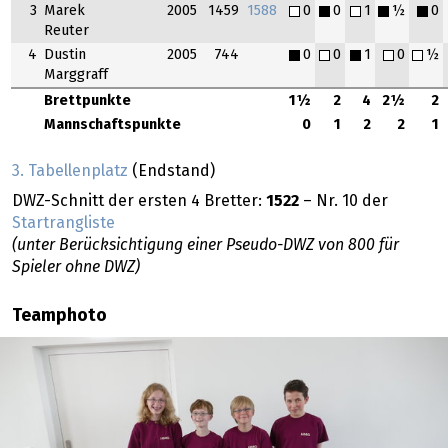
3
Marek
2005
1459
1588
0
0
1
½
0
Reuter
4
Dustin
2005
744
0
0
1
0
½
Marggraff
Brettpunkte
1½
2
4
2½
2
Mannschaftspunkte
0
1
2
2
1
3. Tabellenplatz
(Endstand)
DWZ-Schnitt der ersten 4 Bretter:
1522
– Nr. 10 der
Startrangliste
(unter Berücksichtigung einer Pseudo-DWZ von 800 für
Spieler ohne DWZ)
Teamphoto