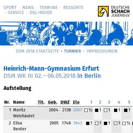
SPORT
NEWS
TERMINE
RESSORTS
SERVICE
DSJ-­INSIDE
DSM 2018 STARTSEITE
TURNIER
IMPRESSIONEN
Heinrich-Mann-Gymnasium Erfurt
DSM WK III
02.
–
06.05.2018
in Berlin
Aufstellung
Nr.
Name
Tit.
Geb.
DWZ
Elo
1
2
3
4
5
1
Moritz
2004
2138
2087
½
1
1
1
1
Weishäutel
2
Elisa
2005
1746
1842
1
1
1
1
½
Reuter