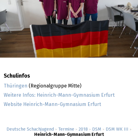
Schulinfos
Thüringen
(Regionalgruppe Mitte)
Weitere Infos: Heinrich-Mann-Gymnasium Erfurt
Website Heinrich-Mann-Gymnasium Erfurt
Deutsche Schachjugend
Termine
2018
DSM
DSM WK III
>
>
>
>
>
Heinrich-Mann-Gymnasium Erfurt