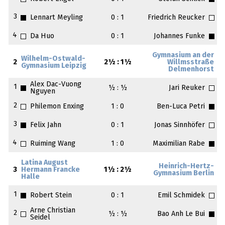
3
Lennart Meyling
0 : 1
Friedrich Reucker
4
Da Huo
0 : 1
Johannes Funke
Gymnasium an der
Wilhelm-Ostwald-
2
2½ : 1½
Willmsstraße
Gymnasium Leipzig
Delmenhorst
Alex Dac-Vuong
1
½ : ½
Jari Reuker
Nguyen
2
Philemon Enxing
1 : 0
Ben-Luca Petri
3
Felix Jahn
0 : 1
Jonas Sinnhöfer
4
Ruiming Wang
1 : 0
Maximilian Rabe
Latina August
Heinrich-Hertz-
3
Hermann Francke
1½ : 2½
Gymnasium Berlin
Halle
1
Robert Stein
0 : 1
Emil Schmidek
Arne Christian
2
½ : ½
Bao Anh Le Bui
Seidel