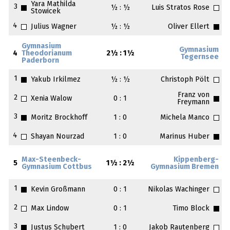
Yara Mathilda
3
½ : ½
Luis Stratos Rose
Stowicek
4
Julius Wagner
½ : ½
Oliver Ellert
Gymnasium
Gymnasium
4
Theodorianum
2½ : 1½
Tegernsee
Paderborn
1
Yakub Irkilmez
½ : ½
Christoph Pölt
Franz von
2
Xenia Walow
0 : 1
Freymann
3
Moritz Brockhoff
1 : 0
Michela Manco
4
Shayan Nourzad
1 : 0
Marinus Huber
Max-Steenbeck-
Kippenberg-
5
1½ : 2½
Gymnasium Cottbus
Gymnasium Bremen
1
Kevin Großmann
0 : 1
Nikolas Wachinger
2
Max Lindow
0 : 1
Timo Block
3
Justus Schubert
1 : 0
Jakob Rautenberg