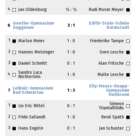
4
Jan Oldenburg
½ : ½
Rudi Murat Meyer
Goethe-Gymnasium
Edith-Stein-Schule
6
3 : 1
Gaggenau
Darmstadt
1
Marlon Meier
1 : 0
Friederike Tampe
2
Hannes Metzinger
1 : 0
Sven Lesche
3
Daniel Schmitt
0 : 1
Alan Fritsche
Sandro Luca
4
1 : 0
Malte Lesche
Nichterlein
Elly-Heuss-Knapp-
Leibniz-Gymnasium
7
1 : 3
Gymnasium
Bad Schwartau
Heilbronn
Simeon
1
Lio Eric Rittel
0 : 1
Triantafillidis
2
Frido Sallandt
1 : 0
René Späth
3
Hans Engeln
0 : 1
Jan Schuster