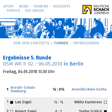
SPORT
NEWS
TERMINE
RESSORTS
SERVICE
DSJ-­INSIDE
DSM 2018 STARTSEITE
TURNIER
IMPRESSIONEN
Ergebnisse 5. Runde
DSM WK II
02.
–
06.05.2018
in Berlin
Freitag,
04.05.2018
13:30 Uhr
Brecht-Schule
1
½ : 3½
Arnoldischule Gotha
Hamburg
1
Luis Engel
½ : ½
Nikita Kuznecovs
2
Robert Engel
0 : 1
Stefan Schlick