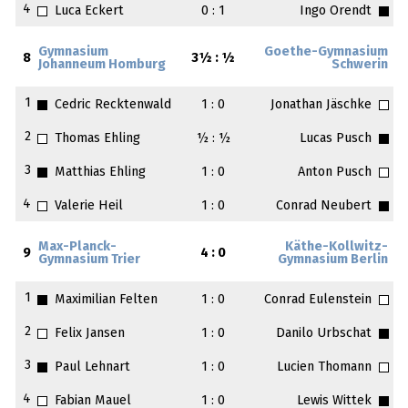
4
Luca Eckert
0 : 1
Ingo Orendt
Gymnasium
Goethe-Gymnasium
8
3½ : ½
Johanneum Homburg
Schwerin
1
Cedric Recktenwald
1 : 0
Jonathan Jäschke
2
Thomas Ehling
½ : ½
Lucas Pusch
3
Matthias Ehling
1 : 0
Anton Pusch
4
Valerie Heil
1 : 0
Conrad Neubert
Max-Planck-
Käthe-Kollwitz-
9
4 : 0
Gymnasium Trier
Gymnasium Berlin
1
Maximilian Felten
1 : 0
Conrad Eulenstein
2
Felix Jansen
1 : 0
Danilo Urbschat
3
Paul Lehnart
1 : 0
Lucien Thomann
4
Fabian Mauel
1 : 0
Lewis Wittek