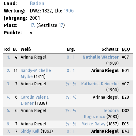
Land:
Baden
Wertung:
DWZ: 1822, Elo:
1906
Jahrgang:
2001
Platz:
17.
(Setzliste
17
)
Punkte:
4
Rd
B.
Weiß
Erg.
Schwarz
ECO
1.
4
Arinna Riegel
0 : 1
Nathalie Wächter
A07
(1989)
2.
11
Sandy-Michelle
0 : 1
Arinna Riegel
B01
Mylke
(1311)
3.
7
Arinna Riegel
½ : ½
Katharina Reinecke
A07
(1900)
4.
6
Carolin Valeria
½ : ½
Arinna Riegel
B28
Diener
(1838)
5.
6
Arinna Riegel
½ : ½
Teodora
D02
Rogozenco
(2083)
6.
7
Arinna Riegel
½ : ½
Meike Ratay
(1857)
E05
7.
7
Sindy Kail
(1863)
0 : 1
Arinna Riegel
B43