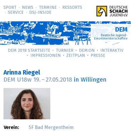
SPORT
NEWS
TERMINE
RESSORTS
SERVICE
DSJ-­INSIDE
DEM
Deutsche Jugend-
Einzelmeisterschaften
DEM 2018 STARTSEITE
TURNIER
DEM:ON
INTERAKTIV
IMPRESSIONEN
ZEITPLAN
PRESSE
Arinna Riegel
DEM U18w
19.
–
27.05.2018
in Willingen
Verein:
SF Bad Mergentheim