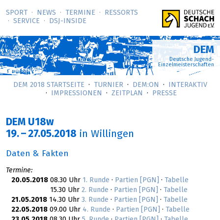
SPORT
NEWS
TERMINE
RESSORTS
SERVICE
DSJ-­INSIDE
DEM
Deutsche Jugend-
Einzelmeisterschaften
DEM 2018 STARTSEITE
TURNIER
DEM:ON
INTERAKTIV
IMPRESSIONEN
ZEITPLAN
PRESSE
DEM U18w
19.
–
27.05.2018
in Willingen
Daten & Fakten
Termine:
20.05.2018
08.30 Uhr
1. Runde
·
Partien [PGN]
·
Tabelle
15.30 Uhr
2. Runde
·
Partien [PGN]
·
Tabelle
21.05.2018
14.30 Uhr
3. Runde
·
Partien [PGN]
·
Tabelle
22.05.2018
09.00 Uhr
4. Runde
·
Partien [PGN]
·
Tabelle
23.05.2018
08.30 Uhr
5. Runde
·
Partien [PGN]
·
Tabelle