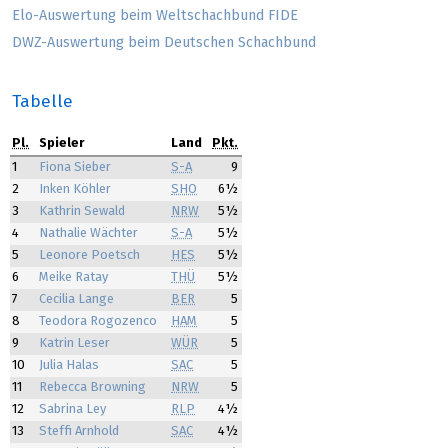
Elo-Auswertung beim Weltschachbund FIDE
DWZ-Auswertung beim Deutschen Schachbund
Tabelle
Pl.
Spieler
Land
Pkt.
1
Fiona Sieber
S-A
9
2
Inken Köhler
SHO
6½
3
Kathrin Sewald
NRW
5½
4
Nathalie Wächter
S-A
5½
5
Leonore Poetsch
HES
5½
6
Meike Ratay
THÜ
5½
7
Cecilia Lange
BER
5
8
Teodora Rogozenco
HAM
5
9
Katrin Leser
WÜR
5
10
Julia Halas
SAC
5
11
Rebecca Browning
NRW
5
12
Sabrina Ley
RLP
4½
13
Steffi Arnhold
SAC
4½