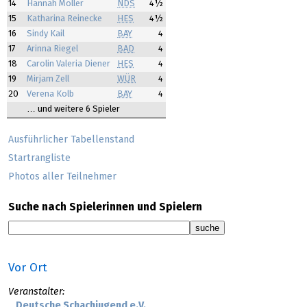
14
Hannah Möller
NDS
4½
15
Katharina Reinecke
HES
4½
16
Sindy Kail
BAY
4
17
Arinna Riegel
BAD
4
18
Carolin Valeria Diener
HES
4
19
Mirjam Zell
WÜR
4
20
Verena Kolb
BAY
4
… und weitere 6 Spieler
Ausführlicher Tabellenstand
Startrangliste
Photos aller Teilnehmer
Suche nach Spielerinnen und Spielern
Vor Ort
Veranstalter:
Deutsche Schachjugend e.V.