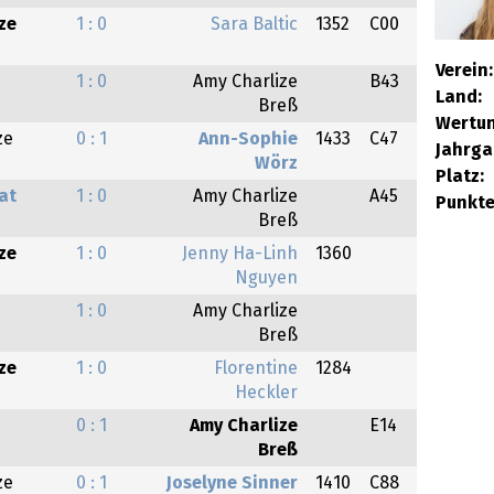
ze
1 : 0
Sara Baltic
1352
C00
Verein:
1 : 0
Amy Charlize
B43
Land:
Breß
Wertun
ze
0 : 1
Ann-Sophie
1433
C47
Jahrga
Wörz
Platz:
at
1 : 0
Amy Charlize
A45
Punkte
Breß
ze
1 : 0
Jenny Ha-Linh
1360
Nguyen
1 : 0
Amy Charlize
Breß
ze
1 : 0
Florentine
1284
Heckler
0 : 1
Amy Charlize
E14
Breß
ze
0 : 1
Joselyne Sinner
1410
C88