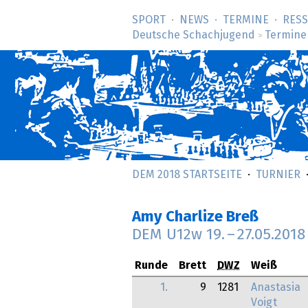
SPORT
NEWS
TERMINE
RES
Deutsche Schachjugend
Termine
>
DEM 2018 STARTSEITE
TURNIER
Amy Charlize Breß
DEM U12w
19.
–
27.05.2018
Runde
Brett
DWZ
Weiß
1.
9
1281
Anastasia
Voigt