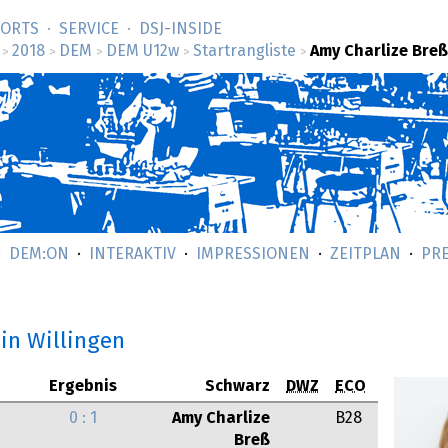
SORTS
SERVICE
DSJ-­INSIDE
2018
DEM
DEM U12w
Startrangliste
Amy Charlize Breß
>
>
>
>
>
DEM:ON
INTERAKTIV
IMPRESSIONEN
ZEITPLAN
PR
in Willingen
Ergebnis
Schwarz
DWZ
ECO
0 : 1
Amy Charlize
B28
Breß