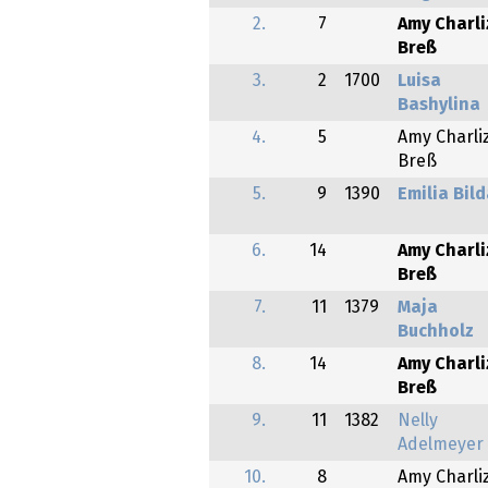
2.
7
Amy Charli
Breß
3.
2
1700
Luisa
Bashylina
4.
5
Amy Charli
Breß
5.
9
1390
Emilia Bild
6.
14
Amy Charli
Breß
7.
11
1379
Maja
Buchholz
8.
14
Amy Charli
Breß
9.
11
1382
Nelly
Adelmeyer
10.
8
Amy Charli