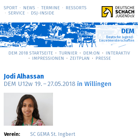
SPORT
NEWS
TERMINE
RESSORTS
SERVICE
DSJ-­INSIDE
DEM
Deutsche Jugend-
Einzelmeisterschaften
DEM 2018 STARTSEITE
TURNIER
DEM:ON
INTERAKTIV
IMPRESSIONEN
ZEITPLAN
PRESSE
Jodi Alhassan
DEM U12w
19.
–
27.05.2018
in Willingen
Verein:
SC GEMA St. Ingbert