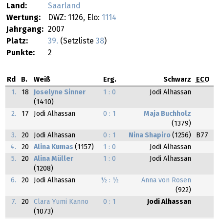
Land:
Saarland
Wertung:
DWZ: 1126, Elo:
1114
Jahrgang:
2007
Platz:
39.
(Setzliste
38
)
Punkte:
2
Rd
B.
Weiß
Erg.
Schwarz
ECO
1.
18
Joselyne Sinner
1 : 0
Jodi Alhassan
(1410)
2.
17
Jodi Alhassan
0 : 1
Maja Buchholz
(1379)
3.
20
Jodi Alhassan
0 : 1
Nina Shapiro
(1256)
B77
4.
20
Alina Kumas
(1157)
1 : 0
Jodi Alhassan
5.
20
Alina Müller
1 : 0
Jodi Alhassan
(1208)
6.
20
Jodi Alhassan
½ : ½
Anna von Rosen
(922)
7.
20
Clara Yumi Kanno
0 : 1
Jodi Alhassan
(1073)