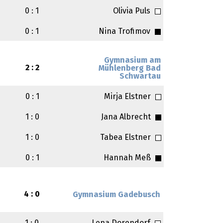
0 : 1
Olivia Puls
0 : 1
Nina Trofimov
Gymnasium am
2 : 2
Mühlenberg Bad
Schwartau
0 : 1
Mirja Elstner
1 : 0
Jana Albrecht
1 : 0
Tabea Elstner
0 : 1
Hannah Meß
4 : 0
Gymnasium Gadebusch