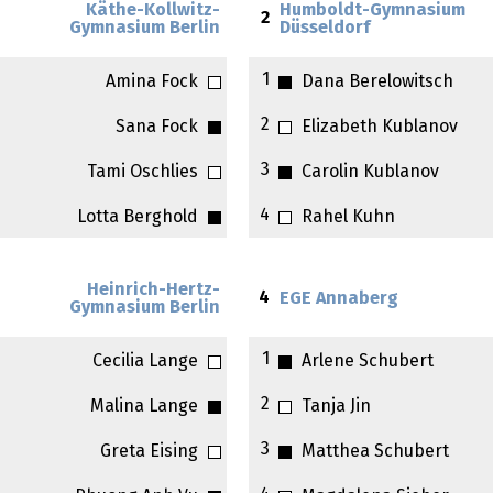
Käthe-Kollwitz-
Humboldt-Gymnasium
2
Gymnasium Berlin
Düsseldorf
1
Amina Fock
Dana Berelowitsch
2
Sana Fock
Elizabeth Kublanov
3
Tami Oschlies
Carolin Kublanov
4
Lotta Berghold
Rahel Kuhn
Heinrich-Hertz-
4
EGE Annaberg
Gymnasium Berlin
1
Cecilia Lange
Arlene Schubert
2
Malina Lange
Tanja Jin
3
Greta Eising
Matthea Schubert