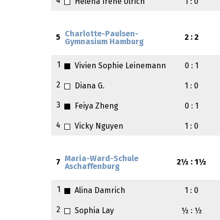
4
Helena Irene Ulrich
1 : 0
Charlotte-Paulsen-
5
2 : 2
Gymnasium Hamburg
1
Vivien Sophie Leinemann
0 : 1
2
Diana G.
1 : 0
3
Feiya Zheng
0 : 1
4
Vicky Nguyen
1 : 0
Maria-Ward-Schule
7
2½ : 1½
Aschaffenburg
1
Alina Damrich
1 : 0
2
Sophia Lay
½ : ½