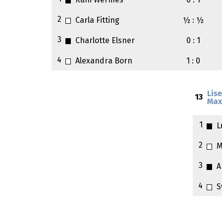
Rani Wermes
0 : 1
2
Carla Fitting
½ : ½
3
Charlotte Elsner
0 : 1
4
Alexandra Born
1 : 0
Lis
13
Max
1
L
2
M
3
A
4
S