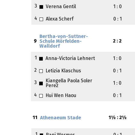
3
Verena Gentil
1 : 0
4
Alexa Scherf
0 : 1
Bertha-von-Suttner-
9
2 : 2
Schule Mörfelden-
Walldorf
1
Anna-Victoria Lehnert
1 : 0
2
Letizia Klaschus
0 : 1
Kiangella Paola Soler
3
1 : 0
Perez
4
Hui Wen Haou
0 : 1
11
1½ : 2½
Athenaeum Stade
1