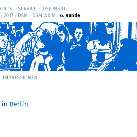
SORTS
SERVICE
DSJ-­INSIDE
2017
DSM
DSM WK M
6. Runde
>
>
>
>
IMPRESSIONEN
in Berlin