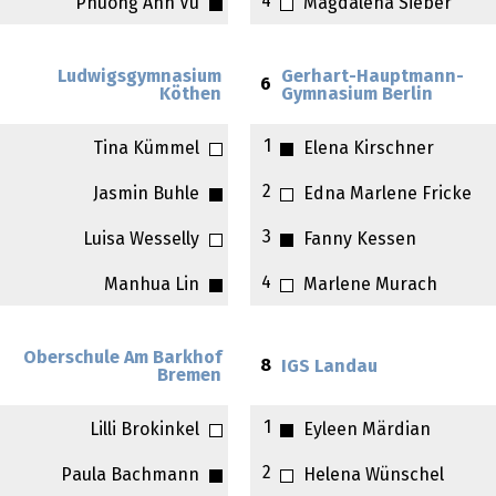
4
Phuong Anh Vu
Magdalena Sieber
Ludwigsgymnasium
Gerhart-Hauptmann-
6
Köthen
Gymnasium Berlin
1
Tina Kümmel
Elena Kirschner
2
Jasmin Buhle
Edna Marlene Fricke
3
Luisa Wesselly
Fanny Kessen
4
Manhua Lin
Marlene Murach
Oberschule Am Barkhof
8
IGS Landau
Bremen
1
Lilli Brokinkel
Eyleen Märdian
2
Paula Bachmann
Helena Wünschel