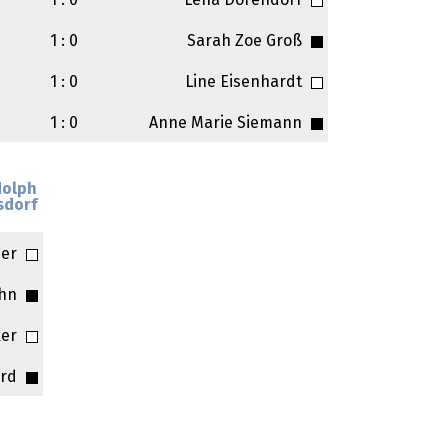
1 : 0
Lena Dorendorf
1 : 0
Sarah Zoe Groß
1 : 0
Line Eisenhardt
1 : 0
Anne Marie Siemann
dolph
sdorf
her
Uhn
ker
ard