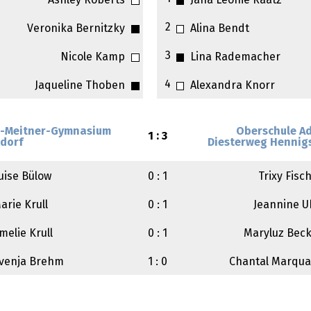
Ashley Roberts
Jana Leonie Raatz
2
Veronika Bernitzky
Alina Bendt
3
Nicole Kamp
Lina Rademacher
4
Jaqueline Thoben
Alexandra Knorr
e-Meitner-Gymnasium
Oberschule A
1 : 3
dorf
Diesterweg Hennig
uise Bülow
0 : 1
Trixy Fisc
arie Krull
0 : 1
Jeannine 
melie Krull
0 : 1
Maryluz Bec
venja Brehm
1 : 0
Chantal Marqu