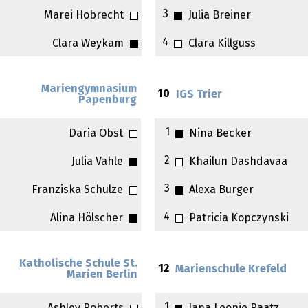
3
Marei Hobrecht
Julia Breiner
4
Clara Weykam
Clara Killguss
Mariengymnasium
10
IGS Trier
Papenburg
1
Daria Obst
Nina Becker
2
Julia Vahle
Khailun Dashdavaa
3
Franziska Schulze
Alexa Burger
4
Alina Hölscher
Patricia Kopczynski
Katholische Schule St.
12
Marienschule Krefeld
Marien Berlin
1