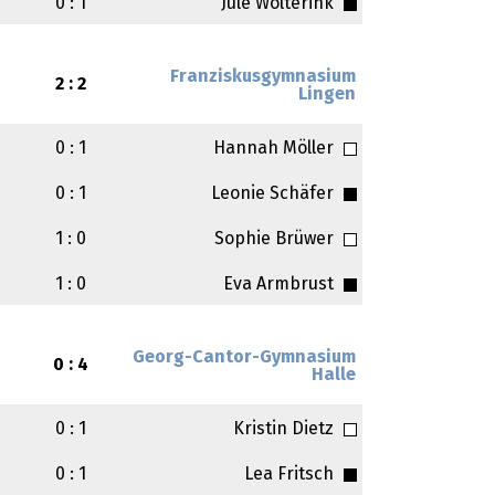
0 : 1
Jule Wolterink
Franziskusgymnasium
2 : 2
Lingen
0 : 1
Hannah Möller
0 : 1
Leonie Schäfer
1 : 0
Sophie Brüwer
1 : 0
Eva Armbrust
Georg-Cantor-Gymnasium
0 : 4
Halle
0 : 1
Kristin Dietz
0 : 1
Lea Fritsch