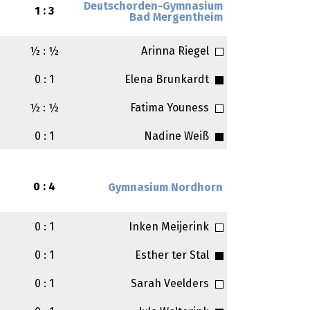
Deutschorden-Gymnasium
1 : 3
Bad Mergentheim
½ : ½
Arinna Riegel
0 : 1
Elena Brunkardt
½ : ½
Fatima Youness
0 : 1
Nadine Weiß
0 : 4
Gymnasium Nordhorn
0 : 1
Inken Meijerink
0 : 1
Esther ter Stal
0 : 1
Sarah Veelders