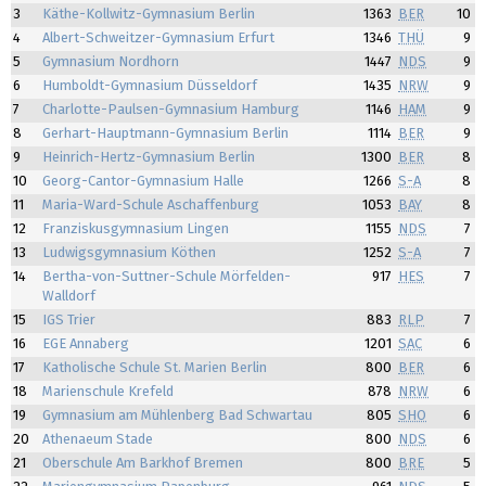
3
Käthe-Kollwitz-Gymnasium Berlin
1363
BER
10
4
Albert-Schweitzer-Gymnasium Erfurt
1346
THÜ
9
5
Gymnasium Nordhorn
1447
NDS
9
6
Humboldt-Gymnasium Düsseldorf
1435
NRW
9
7
Charlotte-Paulsen-Gymnasium Hamburg
1146
HAM
9
8
Gerhart-Hauptmann-Gymnasium Berlin
1114
BER
9
9
Heinrich-Hertz-Gymnasium Berlin
1300
BER
8
10
Georg-Cantor-Gymnasium Halle
1266
S-A
8
11
Maria-Ward-Schule Aschaffenburg
1053
BAY
8
12
Franziskusgymnasium Lingen
1155
NDS
7
13
Ludwigsgymnasium Köthen
1252
S-A
7
14
Bertha-von-Suttner-Schule Mörfelden-
917
HES
7
Walldorf
15
IGS Trier
883
RLP
7
16
EGE Annaberg
1201
SAC
6
17
Katholische Schule St. Marien Berlin
800
BER
6
18
Marienschule Krefeld
878
NRW
6
19
Gymnasium am Mühlenberg Bad Schwartau
805
SHO
6
20
Athenaeum Stade
800
NDS
6
21
Oberschule Am Barkhof Bremen
800
BRE
5