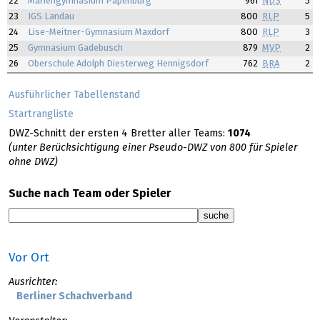
22
Mariengymnasium Papenburg
961
NDS
5
23
IGS Landau
800
RLP
5
24
Lise-Meitner-Gymnasium Maxdorf
800
RLP
3
25
Gymnasium Gadebusch
879
MVP
2
26
Oberschule Adolph Diesterweg Hennigsdorf
762
BRA
2
Ausführlicher Tabellenstand
Startrangliste
DWZ-Schnitt der ersten 4 Bretter aller Teams:
1074
(unter Berücksichtigung einer Pseudo-DWZ von 800 für Spieler
ohne DWZ)
Suche nach Team oder Spieler
Vor Ort
Ausrichter:
Berliner Schachverband