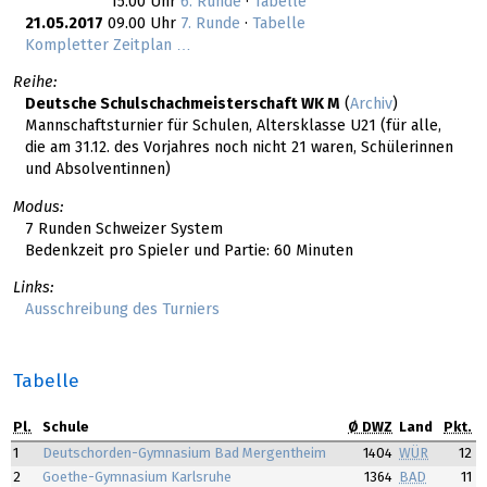
15.00 Uhr
6. Runde
·
Tabelle
21.05.2017
09.00 Uhr
7. Runde
·
Tabelle
Kompletter Zeitplan …
Reihe:
Deutsche Schulschachmeisterschaft WK M
(
Archiv
)
Mannschaftsturnier für Schulen, Altersklasse U21 (für alle,
die am 31.12. des Vorjahres noch nicht 21 waren, Schülerinnen
und Absolventinnen)
Modus:
7 Runden Schweizer System
Bedenkzeit pro Spieler und Partie: 60 Minuten
Links:
Ausschreibung des Turniers
Tabelle
Pl.
Schule
Ø DWZ
Land
Pkt.
1
Deutschorden-Gymnasium Bad Mergentheim
1404
WÜR
12
2
Goethe-Gymnasium Karlsruhe
1364
BAD
11