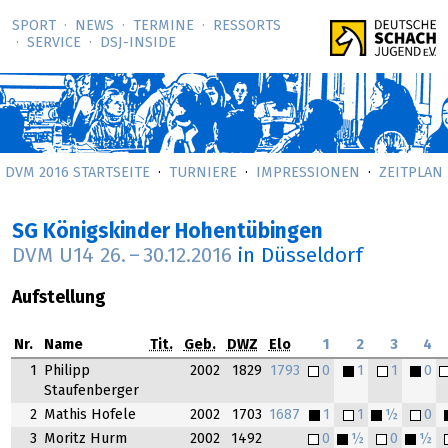
SPORT
NEWS
TERMINE
RESSORTS
SERVICE
DSJ-­INSIDE
DVM 2016 STARTSEITE
TURNIERE
IMPRESSIONEN
ZEITPLAN
SG Königskinder Hohentübingen
DVM U14
26.
–
30.12.2016
in Düsseldorf
Aufstellung
Nr.
Name
Tit.
Geb.
DWZ
Elo
1
2
3
4
1
Philipp
2002
1829
1793
0
1
1
0
Staufenberger
2
Mathis Hofele
2002
1703
1687
1
1
½
0
3
Moritz Hurm
2002
1492
0
½
0
½