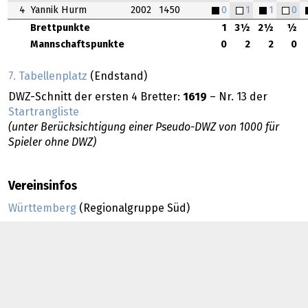
4
Yannik Hurm
2002
1450
0
1
1
0
Brettpunkte
1
3½
2½
½
Mannschaftspunkte
0
2
2
0
7. Tabellenplatz
(Endstand)
DWZ-Schnitt der ersten 4 Bretter:
1619
– Nr. 13 der
Startrangliste
(unter Berücksichtigung einer Pseudo-DWZ von 1000 für
Spieler ohne DWZ)
Vereinsinfos
Württemberg
(Regionalgruppe Süd)