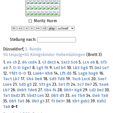
Moritz Hurm
Stellung nach:
Düsseldorf,
5. Runde
SG Leipzig
–
SG Königskinder Hohentübingen
(Brett 3)
1.
e4
c5
2.
d4
cxd4
3.
c3
dxc3
4.
Sxc3
Sc6
5.
Lc4
e6
6.
Sf3
a6
7.
O-O
Sge7
8.
Lg5
f6
9.
Le3
b5
10.
Lb3
Sg6
11.
De2
Le7
12.
Tfd1
O-O
13.
Lxe6+
Kh8
14.
Lf5
d6
15.
Lxg6
hxg6
16.
Tac1
Lb7
17.
Sh4
De8
18.
Sd5
Td8
19.
Txc6
Lxc6
20.
Sxe7
Lxe4
21.
Sd5
g5
22.
Sf3
g4
23.
Se1
f5
24.
Sc7
De7
25.
Sxa6
Lb7
26.
Dxb5
Tde8
27.
Sb4
f4
28.
Dh5+
Kg8
29.
Ld2
De2
30.
Ta1
Dxd2
31.
Sbd3
Le4
32.
Db5
d5
33.
a4
Tb8
34.
Da6
Ta8
35.
Db5
Ta5
36.
Db3
g3
37.
f3
De3+
38.
Kh1
gxh2
39.
Kxh2
Ta6
0-1