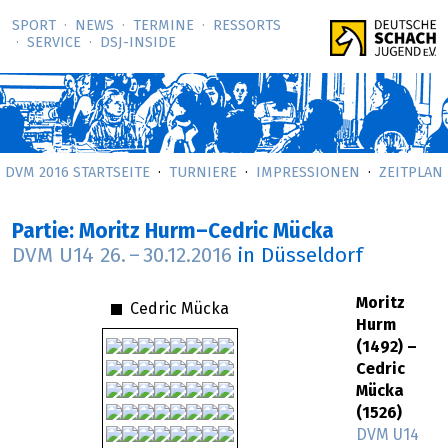
SPORT
NEWS
TERMINE
RESSORTS
SERVICE
DSJ-­INSIDE
DVM 2016 STARTSEITE
TURNIERE
IMPRESSIONEN
ZEITPLAN
Partie: Moritz Hurm–Cedric Mücka
DVM U14
26.
–
30.12.2016
in Düsseldorf
Moritz
Cedric Mücka
Hurm
(1492) –
Cedric
Mücka
(1526)
DVM U14