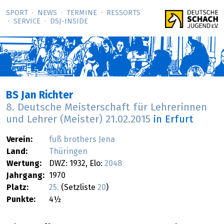
SPORT
NEWS
TERMINE
RESSORTS
SERVICE
DSJ-­INSIDE
BS Jan Richter
8. Deutsche Meisterschaft für Lehrerinnen
und Lehrer (Meister)
21.02.2015
in Erfurt
Verein:
fuß brothers Jena
Land:
Thüringen
Wertung:
DWZ: 1932, Elo:
2048
Jahrgang:
1970
Platz:
25.
(Setzliste
20
)
Punkte:
4½