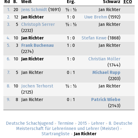
Rd
B.
Weiß
Erg.
Schwarz
ECO
1.
20
Jens Schmidt
(1691)
½ : ½
Jan Richter
2.
12
Jan Richter
1 : 0
Uwe Brehm
(1592)
3.
5
Christoph Serrer
½ : ½
Jan Richter
(2232)
4.
10
Jan Richter
1 : 0
Stefan Kewe
(1868)
5.
3
Frank Buchenau
1 : 0
Jan Richter
(2274)
6.
10
Jan Richter
1 : 0
Christian Möller
(1744)
7.
5
Jan Richter
0 : 1
Michael Rupp
(2203)
8.
10
Jochen Terhorst
½ : ½
Jan Richter
(2125)
9.
8
Jan Richter
0 : 1
Patrick Wiebe
(2143)
Deutsche Schachjugend
Termine
2015
Lehrer
8. Deutsche
>
>
>
>
Meisterschaft für Lehrerinnen und Lehrer (Meister)
>
Startrangliste
Jan Richter
>