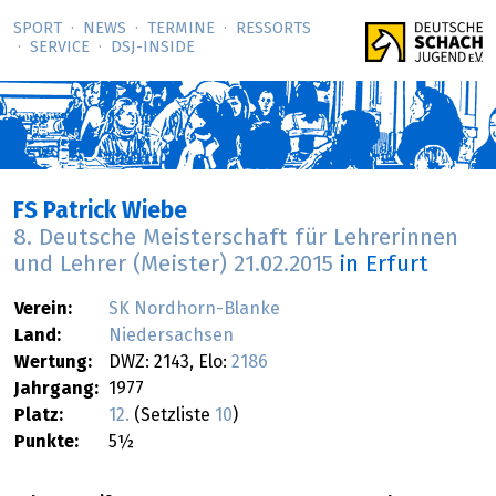
SPORT
NEWS
TERMINE
RESSORTS
SERVICE
DSJ-­INSIDE
FS Patrick Wiebe
8. Deutsche Meisterschaft für Lehrerinnen
und Lehrer (Meister)
21.02.2015
in Erfurt
Verein:
SK Nordhorn-Blanke
Land:
Niedersachsen
Wertung:
DWZ: 2143, Elo:
2186
Jahrgang:
1977
Platz:
12.
(Setzliste
10
)
Punkte:
5½