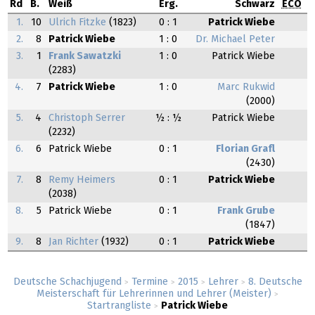
Rd
B.
Weiß
Erg.
Schwarz
ECO
1.
10
Ulrich Fitzke
(1823)
0 : 1
Patrick Wiebe
2.
8
Patrick Wiebe
1 : 0
Dr. Michael Peter
3.
1
Frank Sawatzki
1 : 0
Patrick Wiebe
(2283)
4.
7
Patrick Wiebe
1 : 0
Marc Rukwid
(2000)
5.
4
Christoph Serrer
½ : ½
Patrick Wiebe
(2232)
6.
6
Patrick Wiebe
0 : 1
Florian Grafl
(2430)
7.
8
Remy Heimers
0 : 1
Patrick Wiebe
(2038)
8.
5
Patrick Wiebe
0 : 1
Frank Grube
(1847)
9.
8
Jan Richter
(1932)
0 : 1
Patrick Wiebe
Deutsche Schachjugend
Termine
2015
Lehrer
8. Deutsche
>
>
>
>
Meisterschaft für Lehrerinnen und Lehrer (Meister)
>
Startrangliste
Patrick Wiebe
>