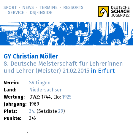
SPORT
NEWS
TERMINE
RESSORTS
SERVICE
DSJ-­INSIDE
GY Christian Möller
8. Deutsche Meisterschaft für Lehrerinnen
und Lehrer (Meister)
21.02.2015
in Erfurt
Verein:
SV Lingen
Land:
Niedersachsen
Wertung:
DWZ: 1744, Elo:
1925
Jahrgang:
1969
Platz:
34.
(Setzliste
29
)
Punkte:
3½