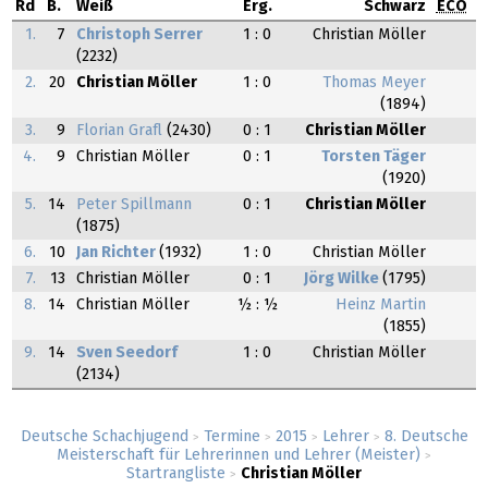
Rd
B.
Weiß
Erg.
Schwarz
ECO
1.
7
Christoph Serrer
1 : 0
Christian Möller
(2232)
2.
20
Christian Möller
1 : 0
Thomas Meyer
(1894)
3.
9
Florian Grafl
(2430)
0 : 1
Christian Möller
4.
9
Christian Möller
0 : 1
Torsten Täger
(1920)
5.
14
Peter Spillmann
0 : 1
Christian Möller
(1875)
6.
10
Jan Richter
(1932)
1 : 0
Christian Möller
7.
13
Christian Möller
0 : 1
Jörg Wilke
(1795)
8.
14
Christian Möller
½ : ½
Heinz Martin
(1855)
9.
14
Sven Seedorf
1 : 0
Christian Möller
(2134)
Deutsche Schachjugend
Termine
2015
Lehrer
8. Deutsche
>
>
>
>
Meisterschaft für Lehrerinnen und Lehrer (Meister)
>
Startrangliste
Christian Möller
>