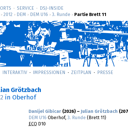
SORTS
SERVICE
DSJ-­INSIDE
2012
DEM
DEM U16
3. Runde
Partie Brett 11
>
>
>
>
>
INTERAKTIV
IMPRESSIONEN
ZEITPLAN
PRESSE
ulian Grötzbach
12
in Oberhof
Danijel Gibicar
(2026) –
Julian Grötzbach
(207
DEM U16
Oberhof,
3. Runde
(Brett 11)
ECO
D10