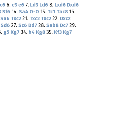
c6
6.
e3
e6
7.
Ld3
Ld6
8.
Lxd6
Dxd6
3
Sf6
14.
Sa4
O-O
15.
Tc1
Tac8
16.
.
Sa6
Txc2
21.
Txc2
Txc2
22.
Dxc2
Sd6
27.
Sc6
Dd7
28.
Sab8
Dc7
29.
3.
g5
Kg7
34.
h4
Kg8
35.
Kf3
Kg7