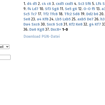
1.
d4
d5
2.
c4
c6
3.
cxd5
cxd5
4.
Sc3
Sf6
5.
Lf4
S
9.
f4
Ld7
10.
Sf3
Sg8
11.
Se5
g6
12.
O-O
f5
13.
a
Sc5
Tc7
17.
Tf2
Tfc8
18.
Tfc2
Sd8
19.
Dd2
b6
20
Se8
23.
a4
Kf8
24.
Lb5
Lxb5
25.
axb5
De7
26.
h3
Da4
Sxc6
30.
Sxc6
Sc8
31.
Kf2
Ke8
32.
g4
Kf7
3
36.
Da6
Kg8
37.
Dxc8+
1-0
Download PGN-Datei