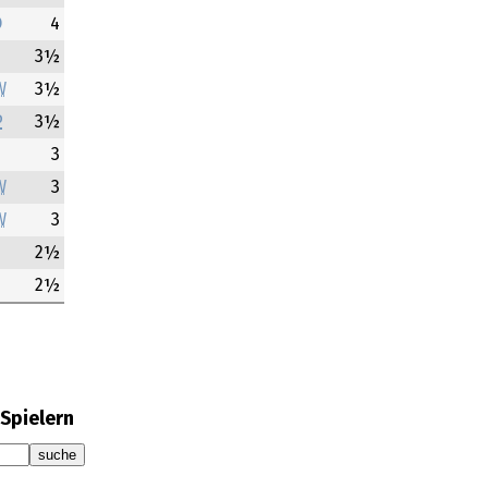
O
4
Ü
3½
W
3½
P
3½
3
W
3
W
3
2½
2½
Spielern