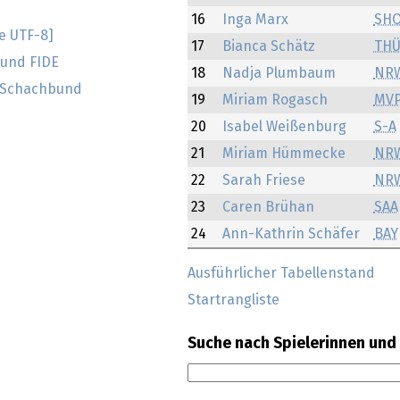
16
Inga Marx
SH
e UTF-8]
17
Bianca Schätz
TH
und FIDE
18
Nadja Plumbaum
NR
 Schachbund
19
Miriam Rogasch
MV
20
Isabel Weißenburg
S-A
21
Miriam Hümmecke
NR
22
Sarah Friese
NR
23
Caren Brühan
SAA
24
Ann-Kathrin Schäfer
BAY
Ausführlicher Tabellenstand
Startrangliste
Suche nach Spielerinnen und 