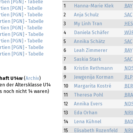
rtien [PGN]
·
Tabelle
1
Hanna-Marie Klek
BAY
tien [PGN]
·
Tabelle
rtien [PGN]
·
Tabelle
2
Anja Schulz
SAC
rtien [PGN]
·
Tabelle
3
My Linh Tran
HES
tien [PGN]
·
Tabelle
4
Daniela Schäfer
WÜ
rtien [PGN]
·
Tabelle
rtien [PGN]
·
Tabelle
5
Annika Schätz
SAC
rtien [PGN]
·
Tabelle
6
Leah Zimmerer
BAY
rtien [PGN]
·
Tabelle
7
Saskia Stark
SAC
8
Kristin Rethmann
ND
9
Jewgenija Korman
RLP
chaft U14w
(
Archiv
)
en der Altersklasse U14
10
Margarita Kostré
BER
res noch nicht 14 waren)
11
Theresa Pohl
BRA
12
Annika Evers
ND
13
Eda Orhan
NR
14
Lena Kühnel
BA
15
Elisabeth Rozenfeld
NR