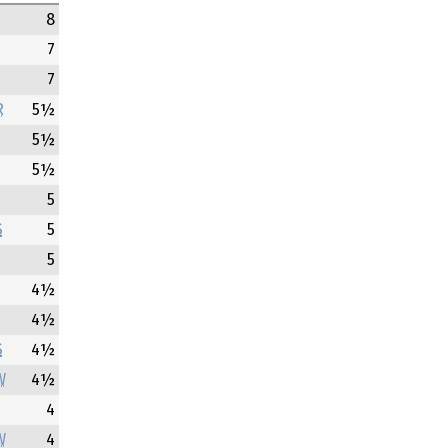
8
7
7
R
5½
5½
5½
5
S
5
5
4½
4½
S
4½
W
4½
D
4
W
4