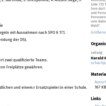
Rotenbur
Linie 725
(von dort
und Perso
Personen 
vom Bahnh
ie
Wald“.
Größere
egeln mit Ausnahmen nach SPO § 17.1.
endung der DSJ.
Organis
Leitung
Harald 
 zwei qualifizierte Teams.
schachj
ann Freiplätze gewähren.
Materia
Aussc
167 KB
lichen und einem:r Ersatzspieler:in einer Schule.
Links