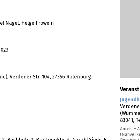
el Nagel, Helge Frowein
2023
), Verdener Str. 104, 27356 Rotenburg
Veranst
Jugendh
Verdener
(Wümme
83041, T
Anreise:
(Nahverk
. Buchholz, 3. Brettpunkte, 4. Anzahl Siege, 5.