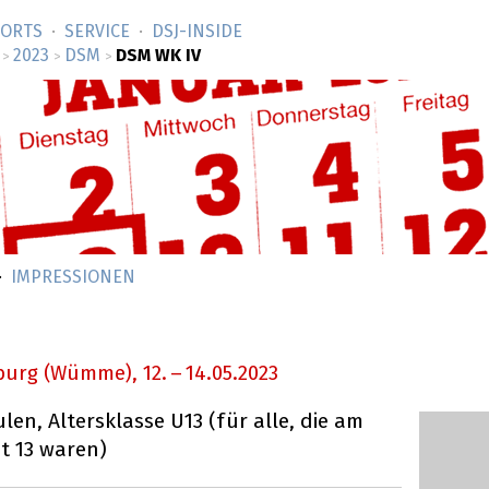
SORTS
SERVICE
DSJ-­INSIDE
2023
DSM
DSM WK IV
>
>
>
IMPRESSIONEN
nburg (Wümme),
12.
–
14.05.2023
en, Altersklasse U13 (für alle, die am
ht 13 waren)