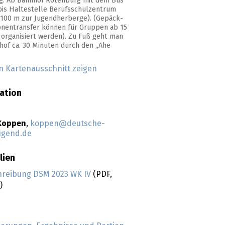
g. Ab Bahnhof Rotenburg mit dem Bus
 bis Haltestelle Berufsschulzentrum
 100 m zur Jugendherberge). (Gepäck-
nentransfer können für Gruppen ab 15
organisiert werden). Zu Fuß geht man
of ca. 30 Minuten durch den „Ahe
n Kartenausschnitt zeigen
ation
Koppen
,
koppen@deutsche-
ugend.de
lien
hreibung DSM 2023 WK IV
(PDF,
)