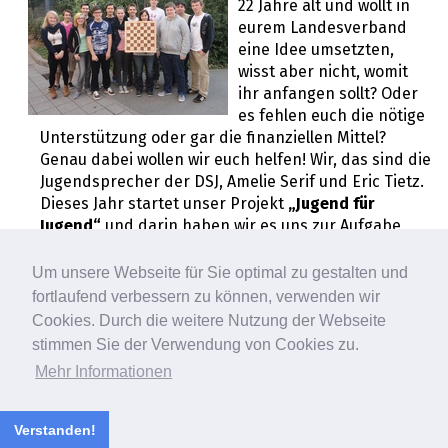
22 Jahre alt und wollt in
eurem Landesverband
eine Idee umsetzten,
wisst aber nicht, womit
ihr anfangen sollt? Oder
es fehlen euch die nötige
Unterstützung oder gar die finanziellen Mittel?
Genau dabei wollen wir euch helfen! Wir, das sind die
Jugendsprecher der DSJ, Amelie Serif und Eric Tietz.
Dieses Jahr startet unser Projekt
„Jugend für
Jugend“
und darin haben wir es uns zur Aufgabe
gemacht, eure Aktion von der Idee bis hin zur
Durchführung zu begleiten und euch dabei alle
Um unsere Webseite für Sie optimal zu gestalten und
Hindernisse aus dem Weg zu räumen.
[Weiterlesen]
fortlaufend verbessern zu können, verwenden wir
Cookies. Durch die weitere Nutzung der Webseite
stimmen Sie der Verwendung von Cookies zu.
Die Sieger des Fotowettbewerbs stehen
Mehr Informationen
fest!
Auf der DEM wurden bei der Eröffnungsfeier die
Verstanden!
Sieger vorgestellt und die Platzierungen gibt es
hier.