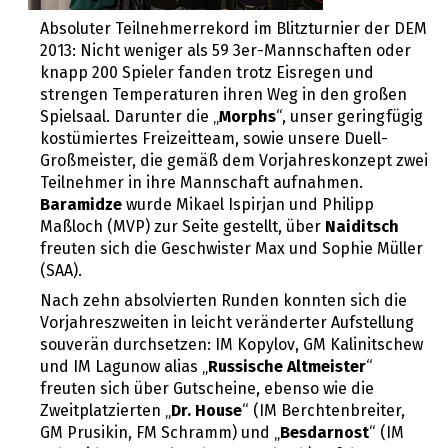
Absoluter Teilnehmerrekord im Blitzturnier der DEM
2013: Nicht weniger als 59 3er-Mannschaften oder
knapp 200 Spieler fanden trotz Eisregen und
strengen Temperaturen ihren Weg in den großen
Spielsaal. Darunter die „
Morphs
“, unser geringfügig
kostümiertes Freizeitteam, sowie unsere Duell-
Großmeister, die gemäß dem Vorjahreskonzept zwei
Teilnehmer in ihre Mannschaft aufnahmen.
Baramidze
wurde Mikael Ispirjan und Philipp
Maßloch (MVP) zur Seite gestellt, über
Naiditsch
freuten sich die Geschwister Max und Sophie Müller
(SAA).
Nach zehn absolvierten Runden konnten sich die
Vorjahreszweiten in leicht veränderter Aufstellung
souverän durchsetzen: IM Kopylov, GM Kalinitschew
und IM Lagunow alias „
Russische Altmeister
“
freuten sich über Gutscheine, ebenso wie die
Zweitplatzierten „
Dr. House
“ (IM Berchtenbreiter,
GM Prusikin, FM Schramm) und „
Besdarnost
“ (IM