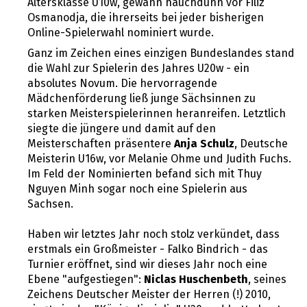
Altersklasse U10w, gewann hauchdünn vor Filiz
Osmanodja, die ihrerseits bei jeder bisherigen
Online-Spielerwahl nominiert wurde.
Ganz im Zeichen eines einzigen Bundeslandes stand
die Wahl zur Spielerin des Jahres U20w - ein
absolutes Novum. Die hervorragende
Mädchenförderung ließ junge Sächsinnen zu
starken Meisterspielerinnen heranreifen. Letztlich
siegte die jüngere und damit auf den
Meisterschaften präsentere
Anja Schulz
, Deutsche
Meisterin U16w, vor Melanie Ohme und Judith Fuchs.
Im Feld der Nominierten befand sich mit Thuy
Nguyen Minh sogar noch eine Spielerin aus
Sachsen.
Haben wir letztes Jahr noch stolz verkündet, dass
erstmals ein Großmeister - Falko Bindrich - das
Turnier eröffnet, sind wir dieses Jahr noch eine
Ebene "aufgestiegen":
Niclas Huschenbeth
, seines
Zeichens Deutscher Meister der Herren (!) 2010,