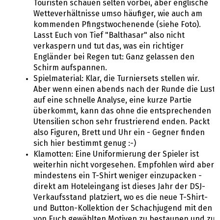
Touristen schauen selten vorbei, aber englische
Wetteverhältnisse umso häufiger, wie auch am
kommenden Pfingstwochenende (siehe Foto).
Lasst Euch von Tief "Balthasar" also nicht
verkaspern und tut das, was ein richtiger
Engländer bei Regen tut: Ganz gelassen den
Schirm aufspannen.
Spielmaterial: Klar, die Turniersets stellen wir.
Aber wenn einen abends nach der Runde die Lust
auf eine schnelle Analyse, eine kurze Partie
überkommt, kann das ohne die entsprechenden
Utensilien schon sehr frustrierend enden. Packt
also Figuren, Brett und Uhr ein - Gegner finden
sich hier bestimmt genug :-)
Klamotten: Eine Uniformierung der Spieler ist
weiterhin nicht vorgesehen. Empfohlen wird aber,
mindestens ein T-Shirt weniger einzupacken -
direkt am Hoteleingang ist dieses Jahr der DSJ-
Verkaufsstand platziert, wo es die neue T-Shirt-
und Button-Kollektion der Schachjugend mit den
von Euch gewählten Motiven zu bestaunen und zu