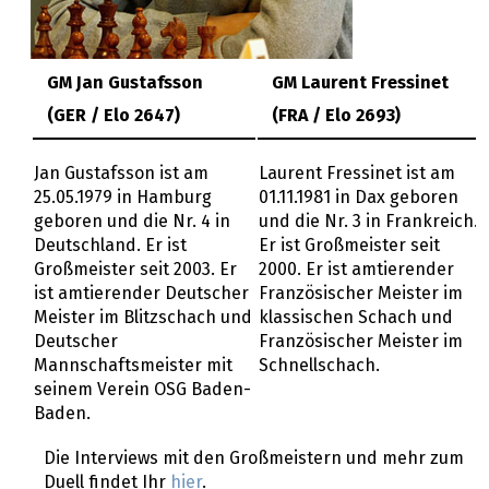
GM Jan Gustafsson
GM Laurent Fressinet
(GER / Elo 2647)
(FRA / Elo 2693)
Jan Gustafsson ist am
Laurent Fressinet ist am
25.05.1979 in Hamburg
01.11.1981 in Dax geboren
geboren und die Nr. 4 in
und die Nr. 3 in Frankreich.
Deutschland. Er ist
Er ist Großmeister seit
Großmeister seit 2003. Er
2000. Er ist amtierender
ist amtierender Deutscher
Französischer Meister im
Meister im Blitzschach und
klassischen Schach und
Deutscher
Französischer Meister im
Mannschaftsmeister mit
Schnellschach.
seinem Verein OSG Baden-
Baden.
Die Interviews mit den Großmeistern und mehr zum
Duell findet Ihr
hier
.