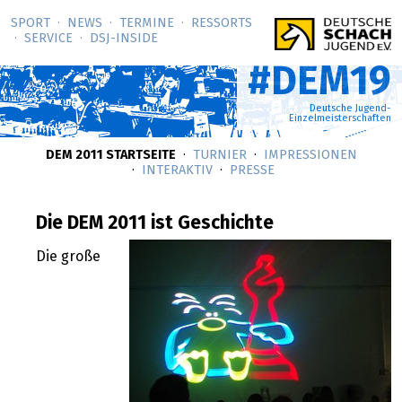
SPORT
NEWS
TERMINE
RESSORTS
SERVICE
DSJ-­INSIDE
#DEM19
Deutsche Jugend-
Einzelmeisterschaften
DEM 2011 STARTSEITE
TURNIER
IMPRESSIONEN
INTERAKTIV
PRESSE
Die DEM 2011 ist Geschichte
Die große