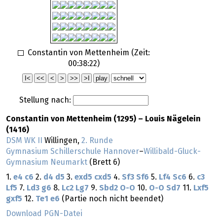
Constantin von Mettenheim (Zeit:
00:38:22
)
Stellung nach:
Constantin von Mettenheim (1295) – Louis Nägelein
(1416)
DSM WK II
Willingen,
2. Runde
Gymnasium Schillerschule Hannover
–
Willibald-Gluck-
Gymnasium Neumarkt
(Brett 6)
1.
e4
c6
2.
d4
d5
3.
exd5
cxd5
4.
Sf3
Sf6
5.
Lf4
Sc6
6.
c3
Lf5
7.
Ld3
g6
8.
Lc2
Lg7
9.
Sbd2
O-O
10.
O-O
Sd7
11.
Lxf5
gxf5
12.
Te1
e6
(Partie noch nicht beendet)
Download PGN-Datei