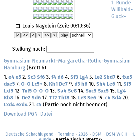
1. Runde
Willibald-
Gluck-
Louis Nägelein (Zeit:
00:10:36
)
Stellung nach:
Gymnasium Neumarkt
–
Margaretha-Rothe-Gymnasium
Hamburg
(Brett 6)
1.
e4
e5
2.
Sc3
Sf6
3.
f4
d6
4.
Sf3
Lg4
5.
Le2
Sbd7
6.
fxe5
dxe5
7.
O-O
Lc5+
8.
Kh1
De7
9.
d3
h6
10.
Sh4
Le6
11.
Sf5
Lxf5
12.
Txf5
O-O-O
13.
Sa4
Se8
14.
Sxc5
Sxc5
15.
Lg4
Kb8
16.
De2
Sd6
17.
Tf2
Thf8
18.
Le3
Se6
19.
c4
Sd4
20.
Lxd4
exd4
21.
c5
(Partie noch nicht beendet)
Download PGN-Datei
Deutsche Schachjugend
Termine
2026
DSM
DSM WK II
1.
>
>
>
>
>
Runde
Partie Tisch 7, Brett 6
>