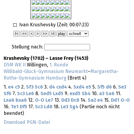
Ivan Krushevsky (Zeit:
00:07:23
)
Stellung nach:
Krushevsky (1702) – Lasse Frey (1453)
DSM WK II
Willingen,
1. Runde
Willibald-Gluck-Gymnasium Neumarkt
–
Margaretha-
Rothe-Gymnasium Hamburg
(Brett 4)
1.
e4
c5
2.
Sf3
Sc6
3.
d4
cxd4
4.
Sxd4
e5
5.
Sf5
d6
6.
Se3
Sf6
7.
Sc3
Le6
8.
Sed5
Lxd5
9.
exd5
Sb4
10.
a3
Sa6
11.
Lxa6
bxa6
12.
O-O
Le7
13.
Dd3
Dc8
14.
Sa2
e4
15.
Dd1
O-O
16.
Te1
Df5
17.
Sc3
Ld8
18.
Le3
Sg4
(Partie noch nicht
beendet)
Download PGN-Datei