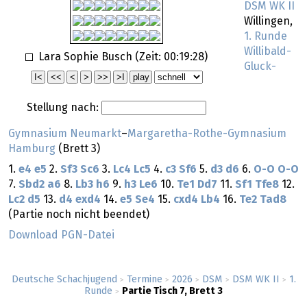
DSM WK II
Willingen,
1. Runde
Willibald-
Lara Sophie Busch (Zeit:
00:19:28
)
Gluck-
Stellung nach:
Gymnasium Neumarkt
–
Margaretha-Rothe-Gymnasium
Hamburg
(Brett 3)
1.
e4
e5
2.
Sf3
Sc6
3.
Lc4
Lc5
4.
c3
Sf6
5.
d3
d6
6.
O-O
O-O
7.
Sbd2
a6
8.
Lb3
h6
9.
h3
Le6
10.
Te1
Dd7
11.
Sf1
Tfe8
12.
Lc2
d5
13.
d4
exd4
14.
e5
Se4
15.
cxd4
Lb4
16.
Te2
Tad8
(Partie noch nicht beendet)
Download PGN-Datei
Deutsche Schachjugend
Termine
2026
DSM
DSM WK II
1.
>
>
>
>
>
Runde
Partie Tisch 7, Brett 3
>