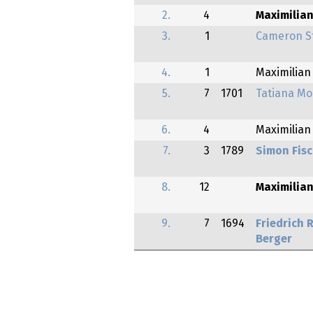
2.
4
Maximilia
3.
1
Cameron S
4.
1
Maximilian
5.
7
1701
Tatiana Mo
6.
4
Maximilian
7.
3
1789
Simon Fis
8.
12
Maximilia
9.
7
1694
Friedrich 
Berger