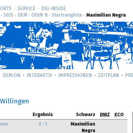
SORTS
SERVICE
DSJ-­INSIDE
2025
DEM
ODJM B
Startrangliste
Maximilian Negru
>
>
>
>
>
DEM:ON
INTERAKTIV
IMPRESSIONEN
ZEITPLAN
PR
 Willingen
Ergebnis
Schwarz
DWZ
ECO
iewe
0 : 1
Maximilian
Negru