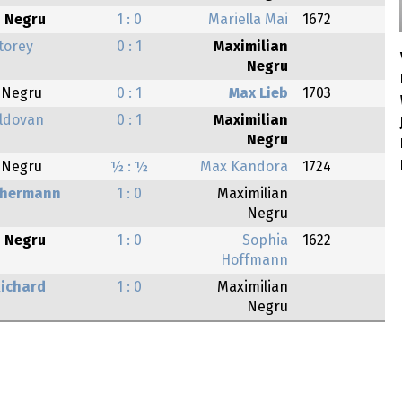
n Negru
1 : 0
Mariella Mai
1672
torey
0 : 1
Maximilian
Negru
 Negru
0 : 1
Max Lieb
1703
ldovan
0 : 1
Maximilian
Negru
 Negru
½ : ½
Max Kandora
1724
chermann
1 : 0
Maximilian
Negru
n Negru
1 : 0
Sophia
1622
Hoffmann
Richard
1 : 0
Maximilian
Negru