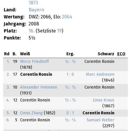
1873
Land:
Bayern
Wertung:
DWZ: 2066, Elo:
2064
Jahrgang:
2008
Platz:
16.
(Setzliste
19
)
Punkte:
5½
Rd
B.
Weiß
Erg.
Schwarz
ECO
1.
19
Mirco Friedhoff
½ : ½
Corentin Ronsin
(1878)
2.
17
Corentin Ronsin
1 : 0
Marc Andresen
(1846)
3.
10
Alexander Heimann
½ : ½
Corentin Ronsin
(1931)
4.
12
Corentin Ronsin
½ : ½
Linus Kraus
(1867)
5.
12
Onno Zhang
(1852)
0 : 1
Corentin Ronsin
6.
5
Corentin Ronsin
½ : ½
Samuel Weber
(2297)