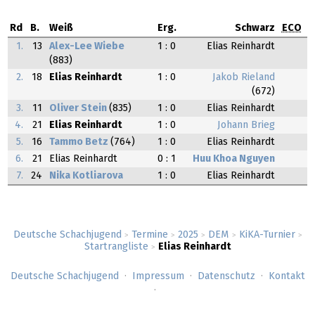
Rd
B.
Weiß
Erg.
Schwarz
ECO
1.
13
Alex-Lee Wiebe
1 : 0
Elias Reinhardt
(883)
2.
18
Elias Reinhardt
1 : 0
Jakob Rieland
(672)
3.
11
Oliver Stein
(835)
1 : 0
Elias Reinhardt
4.
21
Elias Reinhardt
1 : 0
Johann Brieg
5.
16
Tammo Betz
(764)
1 : 0
Elias Reinhardt
6.
21
Elias Reinhardt
0 : 1
Huu Khoa Nguyen
7.
24
Nika Kotliarova
1 : 0
Elias Reinhardt
Deutsche Schachjugend
Termine
2025
DEM
KiKA-Turnier
>
>
>
>
>
Startrangliste
Elias Reinhardt
>
Deutsche Schachjugend
Impressum
Datenschutz
Kontakt