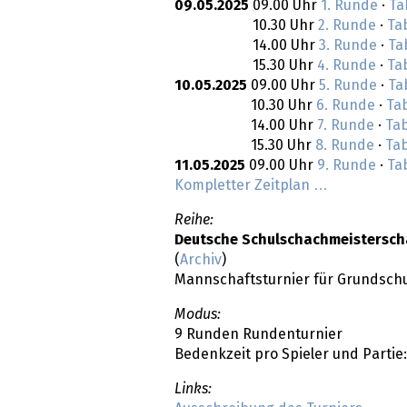
09.05.2025
09.00 Uhr
1. Runde
·
Ta
10.30 Uhr
2. Runde
·
Ta
14.00 Uhr
3. Runde
·
Ta
15.30 Uhr
4. Runde
·
Ta
10.05.2025
09.00 Uhr
5. Runde
·
Ta
10.30 Uhr
6. Runde
·
Tab
14.00 Uhr
7. Runde
·
Tab
15.30 Uhr
8. Runde
·
Tab
11.05.2025
09.00 Uhr
9. Runde
·
Ta
Kompletter Zeitplan …
Reihe:
Deutsche Schulschachmeisterschaf
(
Archiv
)
Mannschaftsturnier für Grundschul
Modus:
9 Runden Rundenturnier
Bedenkzeit pro Spieler und Partie
Links: