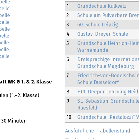
belle
1
Grundschule Kulkwitz
belle
belle
2
Schule am Pulverberg Br
belle
3
60. Schule Leipzig
belle
4
Gustav-Dreyer-Schule
elle
elle
5
Grundschule Heinrich-Hei
elle
Warnemünde
belle
6
Dreisprachige Internation
Grundschule Magdeburg
7
Friedrich-von-Bodelschwi
t WK G 1. & 2. Klasse
Schule Düsseldorf
8
HPC Deeper Learning Heid
en (1.–2. Klasse)
9
St.-Sebastian-Grundschul
Raesfeld
10
Grundschule „Pestalozzi“ 
: 30 Minuten
Ausführlicher Tabellenstand