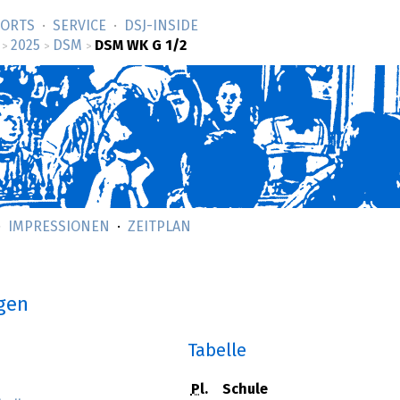
SORTS
SERVICE
DSJ-­INSIDE
2025
DSM
DSM WK G 1/2
>
>
>
IMPRESSIONEN
ZEITPLAN
ngen
Tabelle
Pl.
Schule