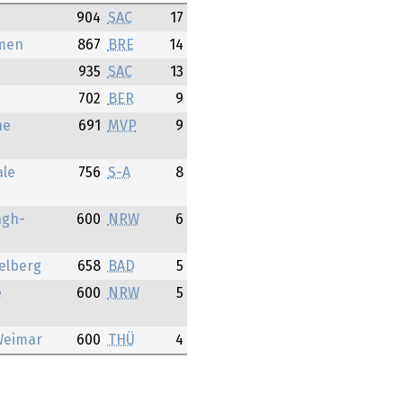
904
SAC
17
emen
867
BRE
14
935
SAC
13
702
BER
9
ne
691
MVP
9
ale
756
S-A
8
ngh-
600
NRW
6
elberg
658
BAD
5
e
600
NRW
5
Weimar
600
THÜ
4