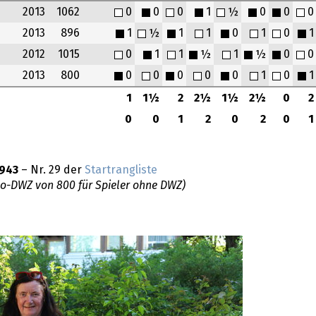
2013
1062
0
0
0
1
½
0
0
0
2013
896
1
½
1
1
0
1
0
1
2012
1015
0
1
1
½
1
½
0
0
2013
800
0
0
0
0
0
1
0
1
1
1½
2
2½
1½
2½
0
2
0
0
1
2
0
2
0
1
943
– Nr. 29 der
Startrangliste
do-DWZ von 800 für Spieler ohne DWZ)