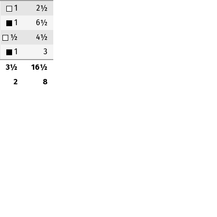
1
2½
1
6½
½
4½
1
3
3½
16½
2
8