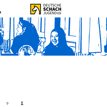
k
9
Σ