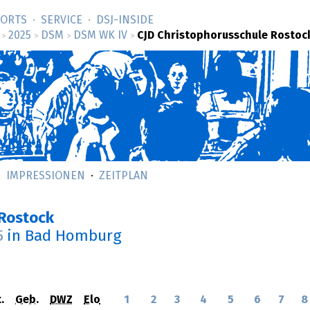
SORTS
SERVICE
DSJ-­INSIDE
2025
DSM
DSM WK IV
CJD Christophorusschule Rostoc
>
>
>
>
IMPRESSIONEN
ZEITPLAN
 Rostock
5
in Bad Homburg
.
Geb.
DWZ
Elo
1
2
3
4
5
6
7
8