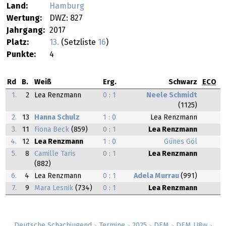
Land:
Hamburg
Wertung:
DWZ: 827
Jahrgang:
2017
Platz:
13.
(Setzliste
16
)
Punkte:
4
Rd
B.
Weiß
Erg.
Schwarz
ECO
1.
2
Lea Renzmann
0 : 1
Neele Schmidt
(1125)
2.
13
Hanna Schulz
1 : 0
Lea Renzmann
3.
11
Fiona Beck
(859)
0 : 1
Lea Renzmann
4.
12
Lea Renzmann
1 : 0
Günes Göl
5.
8
Camille Taris
0 : 1
Lea Renzmann
(882)
6.
4
Lea Renzmann
0 : 1
Adela Murrau
(991)
7.
9
Mara Lesnik
(734)
0 : 1
Lea Renzmann
Deutsche Schachjugend
Termine
2025
DEM
DEM U8w
>
>
>
>
>