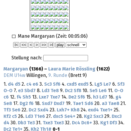
Mane Margaryan (Zeit:
00:05:06
)
Stellung nach:
Margaryan
(1366) –
Laura Marie Rössling
(1622)
DEM U14w
Willingen,
9. Runde
(Brett 9)
1.
d4
d5
2.
c4
e6
3.
Sc3
Sf6
4.
cxd5
exd5
5.
Lg5
Le7
6.
Sf3
O-O
7.
e3
Sbd7
8.
Ld3
Te8
9.
Dc2
Sf8
10.
Se5
Le6
11.
O-O
c6
12.
f4
Sh5
13.
Lxe7
Txe7
14.
De2
Sf6
15.
h3
Ld7
16.
g4
Se8
17.
Dg2
f6
18.
Sxd7
Dxd7
19.
Tae1
Sd6
20.
a3
Tae8
21.
Tf3
Se6
22.
Dc2
Sxd4
23.
Lxh7+
Kh8
24.
exd4
Txe1+
25.
Kf2
c5
26.
Ld3
T1e6
27.
dxc5
Se4+
28.
Kg2
Sxc3
29.
Dxc3
d4
30.
Db3
Te3
31.
Txe3
Txe3
32.
Dc4
Dc6+
33.
Kg1
Df3
34.
Dc2
Te1+
35.
Kh2
Th1#
0-1