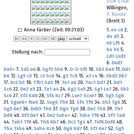
DEM U14w
Willingen,
9. Runde
(Brett 3)
Anna Färber (Zeit:
00:31:03
)
1.
e4
c6
2.
d4
d5
3.
e5
Lf5
4.
h4
h5
5.
Stellung nach:
Ld3
Lxd3
6.
Dxd3
Da5+
7.
Sd2
e6
8.
Sgf3
Sh6
9.
O-O
Sf5
10.
Sb3
Da6
11.
Dd1
b6
12.
Lg5
c5
13.
c3
Sc6
14.
g3
Tc8
15.
a3
c4
16.
Sbd2
Db7
17.
Dc2
b5
18.
Tfb1
Sa5
19.
Te1
a6
20.
Tac1
Dd7
21.
Dd1
Sc6
22.
De2
a5
23.
Ta1
a4
24.
Kg2
Sa5
25.
Sg1
Le7
26.
Sh3
Sc6
27.
Sf3
Kd8
28.
Sf4
Kc7
29.
Lxe7
Scxe7
30.
Sg5
Sg6
31.
Sgxe6+
fxe6
32.
Sxg6
Th6
33.
Sf4
Tf8
34.
Sh3
Tg6
35.
Sg5
De7
36.
Dxh5
Th6
37.
Dg4
Tg6
38.
De2
Th8
39.
Th1
Dd8
40.
Df3
De7
41.
De2
Sxh4+
42.
Txh4
Tf8
43.
Sf3
Ta8
44.
Tah1
Tf8
45.
Th8
Kb7
46.
Dc2
Tg4
47.
Txf8
Dxf8
48.
Th4
Txh4
49.
Sxh4
Kc6
50.
Dg6
Kd7
51.
Sf3
Ke7
52.
Sg5