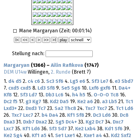
Mane Margaryan (Zeit:
00:01:14
)
Stellung nach:
Margaryan
(1366) –
Ailin Rafikova
(1747)
DEM U14w
Willingen,
2. Runde
(Brett 7)
1.
d4
d5
2.
c4
c6
3.
Sc3
Sf6
4.
Lg5
e6
5.
Sf3
Le7
6.
e3
Sbd7
7.
cxd5
cxd5
8.
Ld3
Sf8
9.
Se5
Sg6
10.
Lxf6
gxf6
11.
Da4+
Kf8
12.
Sf3
Ld7
13.
Db3
Lc6
14.
h4
h5
15.
O-O-O
Tc8
16.
Dc2
f5
17.
g3
Kg7
18.
Kd2
Da5
19.
Ke2
a6
20.
a3
Lb5
21.
Tc1
Lxd3+
22.
Dxd3
Tc7
23.
Sa2
Thc8
24.
Txc7
Txc7
25.
Tc1
Ld6
26.
Txc7
Lxc7
27.
b4
Da4
28.
Kf1
Sf8
29.
Dc3
Ld6
30.
Dc8
Dxa3
31.
Dxb7
Dxa2
32.
Sg5
Dc4+
33.
Kg2
Dc7
34.
Dxc7
Lxc7
35.
Kf1
Ld6
36.
Sf3
Sd7
37.
Ke2
Lxb4
38.
Kd1
Sf6
39.
Ke2
Sg4
40.
Kf1
a5
41.
Se1
Lxe1
42.
Kxe1
a4
43.
Kd2
Sxf2