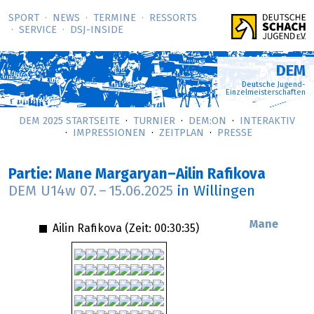
SPORT
NEWS
TERMINE
RESSORTS
SERVICE
DSJ-­INSIDE
DEM
Deutsche Jugend-
Einzelmeisterschaften
DEM 2025 STARTSEITE
TURNIER
DEM:ON
INTERAKTIV
IMPRESSIONEN
ZEITPLAN
PRESSE
Partie: Mane Margaryan–Ailin Rafikova
DEM U14w
07.
–
15.06.2025
in Willingen
Mane
Ailin Rafikova (Zeit:
00:30:35
)