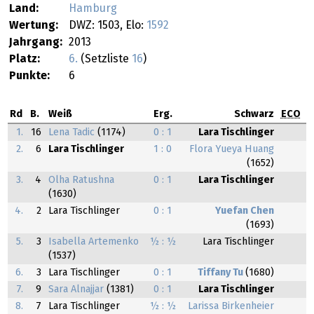
Land:
Hamburg
Wertung:
DWZ: 1503, Elo:
1592
Jahrgang:
2013
Platz:
6.
(Setzliste
16
)
Punkte:
6
Rd
B.
Weiß
Erg.
Schwarz
ECO
1.
16
Lena Tadic
(1174)
0 : 1
Lara Tischlinger
2.
6
Lara Tischlinger
1 : 0
Flora Yueya Huang
(1652)
3.
4
Olha Ratushna
0 : 1
Lara Tischlinger
(1630)
4.
2
Lara Tischlinger
0 : 1
Yuefan Chen
(1693)
5.
3
Isabella Artemenko
½ : ½
Lara Tischlinger
(1537)
6.
3
Lara Tischlinger
0 : 1
Tiffany Tu
(1680)
7.
9
Sara Alnajjar
(1381)
0 : 1
Lara Tischlinger
8.
7
Lara Tischlinger
½ : ½
Larissa Birkenheier