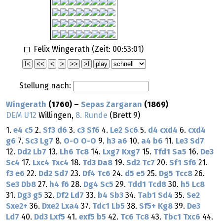
Felix Wingerath (Zeit:
00:53:01
)
Stellung nach:
Wingerath
(1760) –
Sepas Zargaran
(1869)
DEM U12
Willingen,
8. Runde
(Brett 9)
1.
e4
c5
2.
Sf3
d6
3.
c3
Sf6
4.
Le2
Sc6
5.
d4
cxd4
6.
cxd4
g6
7.
Sc3
Lg7
8.
O-O
O-O
9.
h3
a6
10.
a4
b6
11.
Le3
Sd7
12.
Dd2
Lb7
13.
Lh6
Tc8
14.
Lxg7
Kxg7
15.
Tfd1
Sa5
16.
De3
Sc4
17.
Lxc4
Txc4
18.
Td3
Da8
19.
Sd2
Tc7
20.
Sf1
Sf6
21.
f3
e6
22.
Dd2
Sd7
23.
Df4
Tc6
24.
d5
e5
25.
Dg5
Tcc8
26.
Se3
Db8
27.
h4
f6
28.
Dg4
Sc5
29.
Tdd1
Tcd8
30.
h5
Lc8
31.
Dg3
g5
32.
Df2
Ld7
33.
b4
Sb3
34.
Tab1
Sd4
35.
Se2
Sxe2+
36.
Dxe2
Lxa4
37.
Tdc1
Lb5
38.
Sf5+
Kg8
39.
De3
Ld7
40.
Dd3
Lxf5
41.
exf5
b5
42.
Tc6
Tc8
43.
Tbc1
Txc6
44.