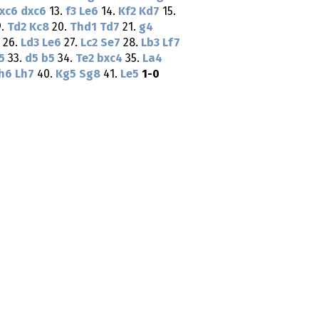
xc6
dxc6
13.
f3
Le6
14.
Kf2
Kd7
15.
9.
Td2
Kc8
20.
Thd1
Td7
21.
g4
26.
Ld3
Le6
27.
Lc2
Se7
28.
Lb3
Lf7
5
33.
d5
b5
34.
Te2
bxc4
35.
La4
h6
Lh7
40.
Kg5
Sg8
41.
Le5
1-0