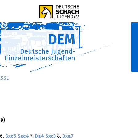
DEM
Deutsche Jugend-
Einzelmeisterschaften
ESSE
9)
6.
Sxe5
Sxe4
7.
Dg4
Sxc3
8.
Dxg7