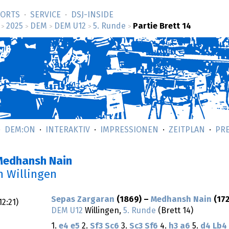
SORTS
SERVICE
DSJ-­INSIDE
2025
DEM
DEM U12
5. Runde
Partie Brett 14
>
>
>
>
>
DEM:ON
INTERAKTIV
IMPRESSIONEN
ZEITPLAN
PR
Medhansh Nain
n Willingen
Sepas Zargaran
(1869) –
Medhansh Nain
(172
12:21
)
DEM U12
Willingen,
5. Runde
(Brett 14)
1.
e4
e5
2.
Sf3
Sc6
3.
Sc3
Sf6
4.
h3
a6
5.
d4
Lb4