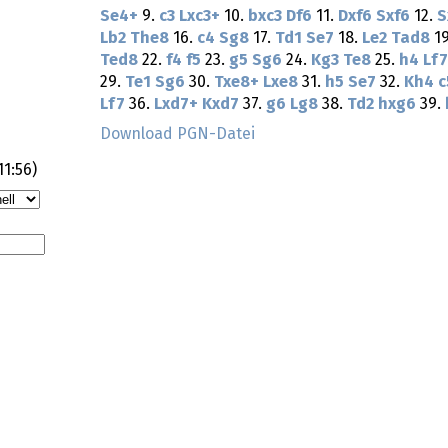
Se4+
9.
c3
Lxc3+
10.
bxc3
Df6
11.
Dxf6
Sxf6
12.
S
Lb2
The8
16.
c4
Sg8
17.
Td1
Se7
18.
Le2
Tad8
1
Ted8
22.
f4
f5
23.
g5
Sg6
24.
Kg3
Te8
25.
h4
Lf7
29.
Te1
Sg6
30.
Txe8+
Lxe8
31.
h5
Se7
32.
Kh4
c
Lf7
36.
Lxd7+
Kxd7
37.
g6
Lg8
38.
Td2
hxg6
39.
Download PGN-Datei
11:56
)