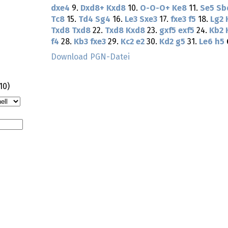
dxe4
9.
Dxd8+
Kxd8
10.
O-O-O+
Ke8
11.
Se5
Sb
Tc8
15.
Td4
Sg4
16.
Le3
Sxe3
17.
fxe3
f5
18.
Lg2
Txd8
Txd8
22.
Txd8
Kxd8
23.
gxf5
exf5
24.
Kb2
f4
28.
Kb3
fxe3
29.
Kc2
e2
30.
Kd2
g5
31.
Le6
h5
Download PGN-Datei
10
)