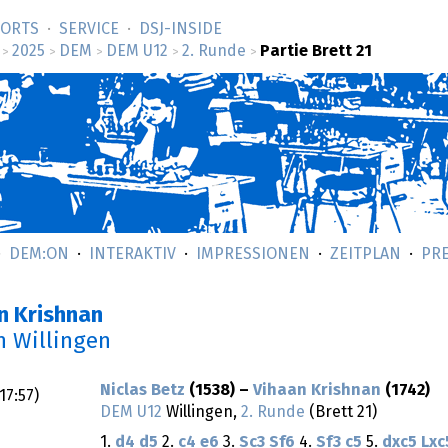
SORTS
SERVICE
DSJ-­INSIDE
2025
DEM
DEM U12
2. Runde
Partie Brett 21
>
>
>
>
>
DEM:ON
INTERAKTIV
IMPRESSIONEN
ZEITPLAN
PR
an Krishnan
n Willingen
Niclas Betz
(1538) –
Vihaan Krishnan
(1742)
17:57
)
DEM U12
Willingen,
2. Runde
(Brett 21)
1.
d4
d5
2.
c4
e6
3.
Sc3
Sf6
4.
Sf3
c5
5.
dxc5
Lxc