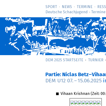
SPORT
NEWS
TERMINE
RES
Deutsche Schachjugend
Termine
>
DEM 2025 STARTSEITE
TURNIER
Partie: Niclas Betz–Viha
DEM U12
07.
–
15.06.2025
i
Vihaan Krishnan (Zeit:
00: