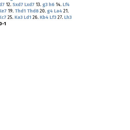
d7
12.
Sxd7
Lxd7
13.
g3
h6
14.
Lf4
Ke7
19.
Thd1
Thd8
20.
g4
La4
21.
Kc7
25.
Ka3
Ld1
26.
Kb4
Lf3
27.
Lh3
0-1