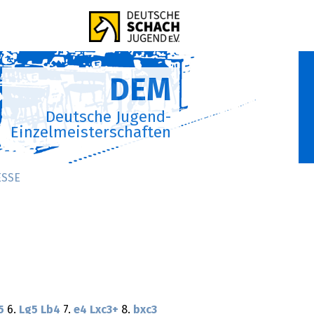
DEM
Deutsche Jugend-
Einzelmeisterschaften
ESSE
5
6.
Lg5
Lb4
7.
e4
Lxc3+
8.
bxc3