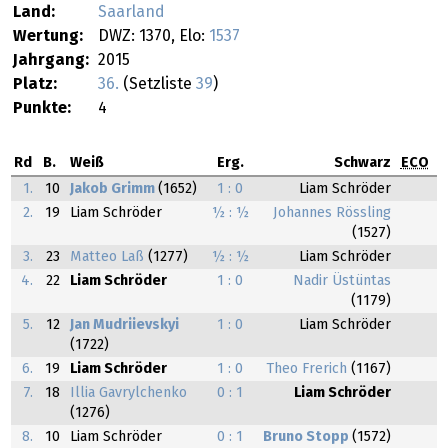
Land:
Saarland
Wertung:
DWZ: 1370, Elo:
1537
Jahrgang:
2015
Platz:
36.
(Setzliste
39
)
Punkte:
4
Rd
B.
Weiß
Erg.
Schwarz
ECO
1.
10
Jakob Grimm
(1652)
1 : 0
Liam Schröder
2.
19
Liam Schröder
½ : ½
Johannes Rössling
(1527)
3.
23
Matteo Laß
(1277)
½ : ½
Liam Schröder
4.
22
Liam Schröder
1 : 0
Nadir Üstüntas
(1179)
5.
12
Jan Mudriievskyi
1 : 0
Liam Schröder
(1722)
6.
19
Liam Schröder
1 : 0
Theo Frerich
(1167)
7.
18
Illia Gavrylchenko
0 : 1
Liam Schröder
(1276)
8.
10
Liam Schröder
0 : 1
Bruno Stopp
(1572)