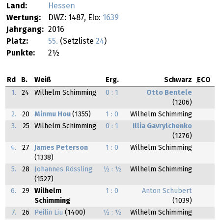
Land:
Hessen
Wertung:
DWZ: 1487, Elo:
1639
Jahrgang:
2016
Platz:
55.
(Setzliste
24
)
Punkte:
2½
Rd
B.
Weiß
Erg.
Schwarz
ECO
1.
24
Wilhelm Schimming
0 : 1
Otto Bentele
(1206)
2.
20
Minmu Hou
(1355)
1 : 0
Wilhelm Schimming
3.
25
Wilhelm Schimming
0 : 1
Illia Gavrylchenko
(1276)
4.
27
James Peterson
1 : 0
Wilhelm Schimming
(1338)
5.
28
Johannes Rössling
½ : ½
Wilhelm Schimming
(1527)
6.
29
Wilhelm
1 : 0
Anton Schubert
Schimming
(1039)
7.
26
Peilin Liu
(1400)
½ : ½
Wilhelm Schimming