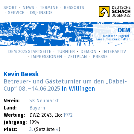
SPORT
NEWS
TERMINE
RESSORTS
SERVICE
DSJ-­INSIDE
DEM
Deutsche Jugend-
Einzelmeisterschaften
DEM 2025 STARTSEITE
TURNIER
DEM:ON
INTERAKTIV
IMPRESSIONEN
ZEITPLAN
PRESSE
Kevin Beesk
Betreuer- und Gästeturnier um den „Dabei-
Cup“
08.
–
14.06.2025
in Willingen
Verein:
SK Neumarkt
Land:
Bayern
Wertung:
DWZ: 2043, Elo:
1972
Jahrgang:
1994
Platz:
3.
(Setzliste
4
)