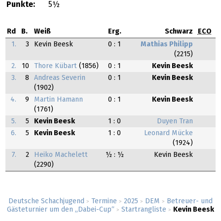
Punkte:
5½
Rd
B.
Weiß
Erg.
Schwarz
ECO
1.
3
Kevin Beesk
0 : 1
Mathias Philipp
(2215)
2.
10
Thore Kübart
(1856)
0 : 1
Kevin Beesk
3.
8
Andreas Severin
0 : 1
Kevin Beesk
(1902)
4.
9
Martin Hamann
0 : 1
Kevin Beesk
(1761)
5.
5
Kevin Beesk
1 : 0
Duyen Tran
6.
5
Kevin Beesk
1 : 0
Leonard Mücke
(1924)
7.
2
Heiko Machelett
½ : ½
Kevin Beesk
(2290)
Deutsche Schachjugend
Termine
2025
DEM
Betreuer- und
>
>
>
>
Gästeturnier um den „Dabei-Cup“
Startrangliste
Kevin Beesk
>
>