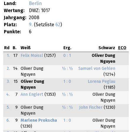
Land:
Berlin
Wertung:
DWZ: 1017
Jahrgang:
2008
Platz:
9.
(Setzliste
62
)
Punkte:
6
Rd
B.
Weiß
Erg.
Schwarz
ECO
1.
17
Felix Moissl
(1257)
0 : 1
Oliver Dung
Nguyen
2.
14
Oliver Dung
½ : ½
Samuel von Gehlen
Nguyen
(1214)
3.
15
Oliver Dung
1 : 0
Lorena Peglau
Nguyen
(1185)
4.
7
Ann Englert
(1353)
½ : ½
Oliver Dung
Nguyen
5.
9
Oliver Dung
½ : ½
John Fischer
(1230)
Nguyen
6.
9
Marlene Prokscha
1 : 0
Oliver Dung
(1230)
Nguyen