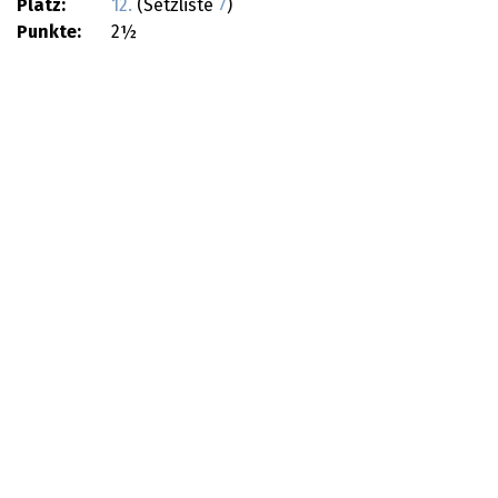
Platz:
12.
(Setzliste
7
)
Punkte:
2½