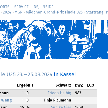
SORTS
SERVICE
DSJ-­INSIDE
2024
MGP
Mädchen-Grand-Prix Finale U25
Startranglis
>
>
>
>
ale U25
23.
–
25.08.2024
in Kassel
Ergebnis
Schwarz
DWZ
ECO
umann
1 : 0
Frieda Helbig
983
e Wang
1 : 0
Finja Plaumann
mann
½ : ½
Annika Giss
1269