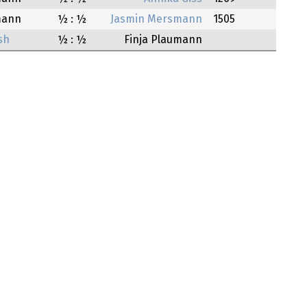
mann
½ : ½
Jasmin Mersmann
1505
sh
½ : ½
Finja Plaumann