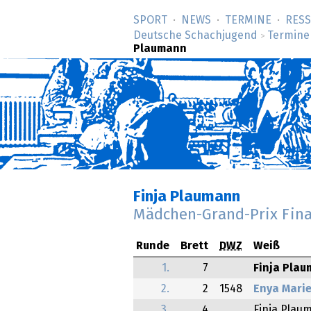
SPORT
NEWS
TERMINE
RES
Deutsche Schachjugend
Termine
>
Plaumann
Finja Plaumann
Mädchen-Grand-Prix Fin
Runde
Brett
DWZ
Weiß
1.
7
Finja Pla
2.
2
1548
Enya Mari
3.
4
Finja Plau