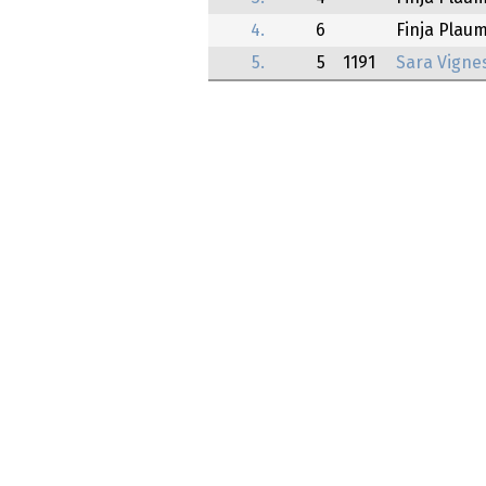
4.
6
Finja Plau
5.
5
1191
Sara Vigne