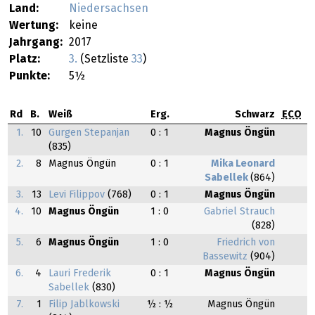
Land:
Niedersachsen
Wertung:
keine
Jahrgang:
2017
Platz:
3.
(Setzliste
33
)
Punkte:
5½
Rd
B.
Weiß
Erg.
Schwarz
ECO
1.
10
Gurgen Stepanjan
0 : 1
Magnus Öngün
(835)
2.
8
Magnus Öngün
0 : 1
Mika Leonard
Sabellek
(864)
3.
13
Levi Filippov
(768)
0 : 1
Magnus Öngün
4.
10
Magnus Öngün
1 : 0
Gabriel Strauch
(828)
5.
6
Magnus Öngün
1 : 0
Friedrich von
Bassewitz
(904)
6.
4
Lauri Frederik
0 : 1
Magnus Öngün
Sabellek
(830)
7.
1
Filip Jablkowski
½ : ½
Magnus Öngün