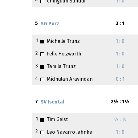
4
Chinguun Sundui
1 : 0
5
3 : 1
SG Porz
1
Michelle Trunz
1 : 0
2
Felix Holzwarth
1 : 0
3
Tamila Trunz
1 : 0
4
Midhulan Aravindan
0 : 1
7
2½ : 1½
SV Isental
1
Tim Geist
½ : ½
2
Leo Navarro Jahnke
1 : 0