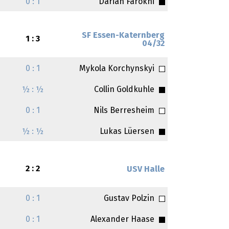
0 : 1
Darian Farokhi
SF Essen-Katernberg
1 : 3
04/32
0 : 1
Mykola Korchynskyi
½ : ½
Collin Goldkuhle
0 : 1
Nils Berresheim
½ : ½
Lukas Lüersen
2 : 2
USV Halle
0 : 1
Gustav Polzin
0 : 1
Alexander Haase