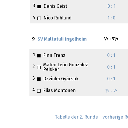
3
Denis Geist
0 : 1
4
Nico Ruhland
1 : 0
9
½ : 3½
SV Multatuli Ingelheim
1
Finn Trenz
0 : 1
Mateo León González
2
0 : 1
Peisker
3
Dzvinka Gyácsok
0 : 1
4
Elias Montonen
½ : ½
Tabelle der 2. Runde
vorherige 