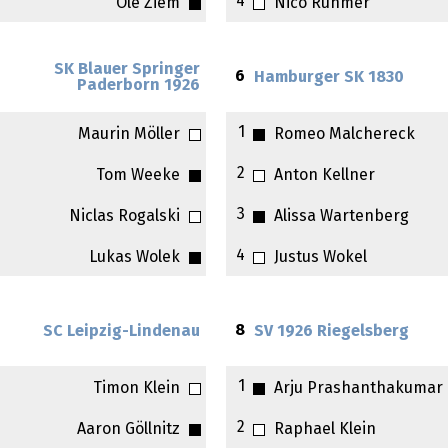
4
Ole Ziem
Nico Rühmer
SK Blauer Springer
6
Hamburger SK 1830
Paderborn 1926
1
Maurin Möller
Romeo Malchereck
2
Tom Weeke
Anton Kellner
3
Niclas Rogalski
Alissa Wartenberg
4
Lukas Wolek
Justus Wokel
8
SC Leipzig-Lindenau
SV 1926 Riegelsberg
1
Timon Klein
Arju Prashanthakumar
2
Aaron Göllnitz
Raphael Klein