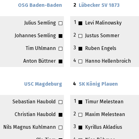
2
OSG Baden-Baden
Lübecker SV 1873
1
Julius Semling
Levi Malinowsky
2
Johannes Semling
Justus Sommer
3
Tim Uhlmann
Ruben Engels
4
Anton Büttner
Hanno Hellenbroich
4
USC Magdeburg
SK König Plauen
1
Sebastian Haubold
Timur Melestean
2
Christian Haubold
Maxim Melestean
3
Nils Magnus Kuhlmann
Kyrillus Akladius