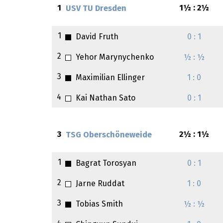
1
1½ : 2½
USV TU Dresden
1
David Fruth
0 : 1
2
Yehor Marynychenko
½ : ½
3
Maximilian Ellinger
1 : 0
4
Kai Nathan Sato
0 : 1
3
2½ : 1½
TSG Oberschöneweide
1
Bagrat Torosyan
0 : 1
2
Jarne Ruddat
1 : 0
3
Tobias Smith
½ : ½