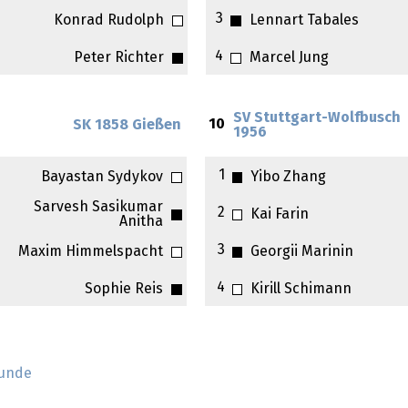
3
Konrad Rudolph
Lennart Tabales
4
Peter Richter
Marcel Jung
SV Stuttgart-Wolfbusch
10
SK 1858 Gießen
1956
1
Bayastan Sydykov
Yibo Zhang
Sarvesh Sasikumar
2
Kai Farin
Anitha
3
Maxim Himmelspacht
Georgii Marinin
4
Sophie Reis
Kirill Schimann
Runde