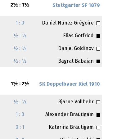
2½ : 1½
Stuttgarter SF 1879
1 : 0
Daniel Nunez Grégoire
½ : ½
Elias Gotfried
½ : ½
Daniel Goldinov
½ : ½
Bagrat Babaian
1½ : 2½
SK Doppelbauer Kiel 1910
½ : ½
Bjarne Vollbehr
1 : 0
Alexander Bräutigam
0 : 1
Katerina Bräutigam