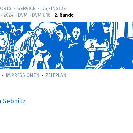
SORTS
SERVICE
DSJ-­INSIDE
2024
DVM
DVM U16
2. Runde
>
>
>
>
IMPRESSIONEN
ZEITPLAN
n Sebnitz