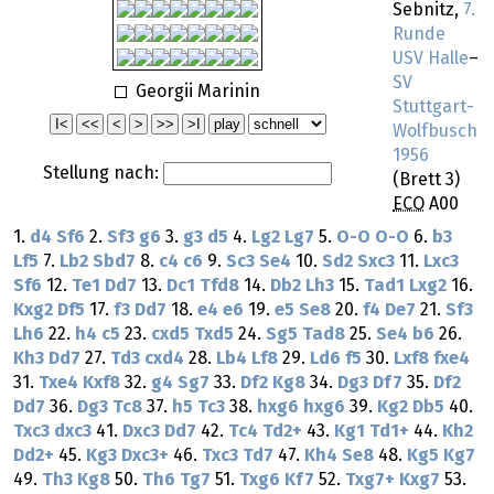
Sebnitz,
7.
Runde
USV Halle
–
SV
Georgii Marinin
Stuttgart-
Wolfbusch
1956
Stellung nach:
(Brett 3)
ECO
A00
1.
d4
Sf6
2.
Sf3
g6
3.
g3
d5
4.
Lg2
Lg7
5.
O-O
O-O
6.
b3
Lf5
7.
Lb2
Sbd7
8.
c4
c6
9.
Sc3
Se4
10.
Sd2
Sxc3
11.
Lxc3
Sf6
12.
Te1
Dd7
13.
Dc1
Tfd8
14.
Db2
Lh3
15.
Tad1
Lxg2
16.
Kxg2
Df5
17.
f3
Dd7
18.
e4
e6
19.
e5
Se8
20.
f4
De7
21.
Sf3
Lh6
22.
h4
c5
23.
cxd5
Txd5
24.
Sg5
Tad8
25.
Se4
b6
26.
Kh3
Dd7
27.
Td3
cxd4
28.
Lb4
Lf8
29.
Ld6
f5
30.
Lxf8
fxe4
31.
Txe4
Kxf8
32.
g4
Sg7
33.
Df2
Kg8
34.
Dg3
Df7
35.
Df2
Dd7
36.
Dg3
Tc8
37.
h5
Tc3
38.
hxg6
hxg6
39.
Kg2
Db5
40.
Txc3
dxc3
41.
Dxc3
Dd7
42.
Tc4
Td2+
43.
Kg1
Td1+
44.
Kh2
Dd2+
45.
Kg3
Dxc3+
46.
Txc3
Td7
47.
Kh4
Se8
48.
Kg5
Kg7
49.
Th3
Kg8
50.
Th6
Tg7
51.
Txg6
Kf7
52.
Txg7+
Kxg7
53.